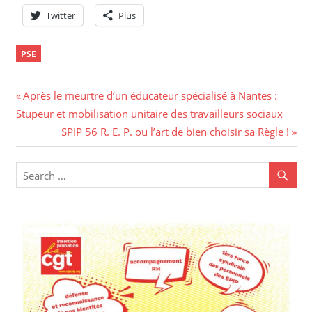
Twitter
Plus
PSE
Navigation
Previous
Après le meurtre d’un éducateur spécialisé à Nantes :
Post:
Stupeur et mobilisation unitaire des travailleurs sociaux
de
Next
SPIP 56 R. E. P. ou l’art de bien choisir sa Règle !
l’article
Post: