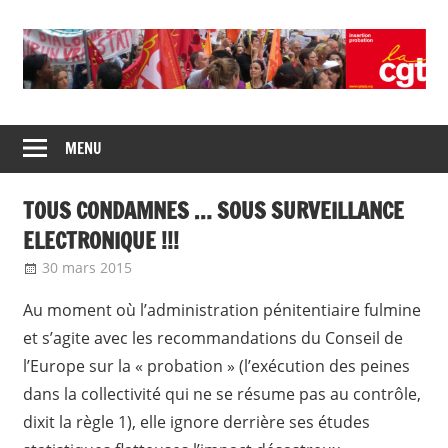
Skip
to
content
Union
CGT
de
MENU
insertion
syndicats
CGT
probation
TOUS CONDAMNES … SOUS SURVEILLANCE
insertion
probation
ELECTRONIQUE !!!
30 mars 2015
delfabsar
CGT & société
Au moment où l’administration pénitentiaire fulmine
et s’agite avec les recommandations du Conseil de
l’Europe sur la « probation » (l’exécution des peines
dans la collectivité qui ne se résume pas au contrôle,
dixit la règle 1), elle ignore derrière ses études