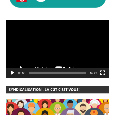
Lecteur
vidéo
00:00
02:27
SYNDICALISATION : LA CGT C’EST VOUS!