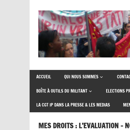
Skip
to
content
Union
CGT
de
insertion
syndicats
ACCUEIL
QUI NOUS SOMMES
CONTA
CGT
probation
BOÎTE À OUTILS DU MILITANT
ELECTIONS P
insertion
probation
LA CGT IP DANS LA PRESSE & LES MEDIAS
MEN
MES DROITS : L’EVALUATION – 