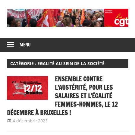
Skip
to
content
Union
CGT
de
MENU
insertion
syndicats
CGT
probation
insertion
CATÉGORIE :
EGALITÉ AU SEIN DE LA SOCIÉTÉ
probation
ENSEMBLE CONTRE
L’AUSTÉRITÉ, POUR LES
SALAIRES ET L’ÉGALITÉ
FEMMES-HOMMES, LE 12
DÉCEMBRE À BRUXELLES !
4 décembre 2023
delfabsar
A la une
,
CGT & société
,
Egalité au
sein de la société