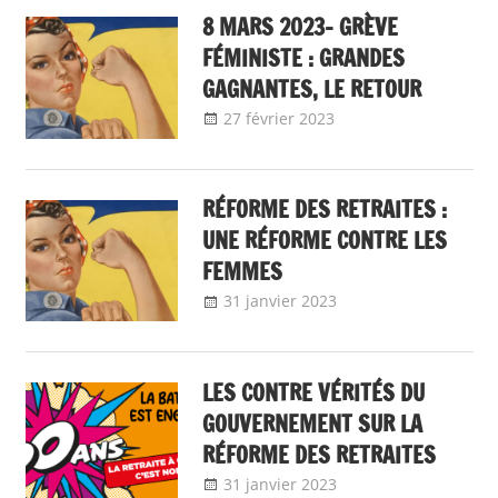
8 MARS 2023- GRÈVE
FÉMINISTE : GRANDES
GAGNANTES, LE RETOUR
27 février 2023
delfabsar
A la une
,
CGT &
société
,
CGT
Fonction publique
,
Egalité au sein de
RÉFORME DES RETRAITES :
la société
,
Egalité
UNE RÉFORME CONTRE LES
professionnelle
FEMMES
entre les femmes
31 janvier 2023
delfabsar
Communiqué
et les hommes, nos
national
,
Egalité au
communiqués
sein de la société
,
Egalité
LES CONTRE VÉRITÉS DU
professionnelle
GOUVERNEMENT SUR LA
entre les femmes
RÉFORME DES RETRAITES
et les hommes, nos
31 janvier 2023
delfabsar
A la une
,
CGT
communiqués