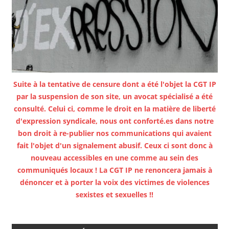
Suite à la tentative de censure dont a été l'objet la CGT IP
par la suspension de son site, un avocat spécialisé a été
consulté. Celui ci, comme le droit en la matière de liberté
d'expression syndicale, nous ont conforté.es dans notre
bon droit à re-publier nos communications qui avaient
fait l'objet d'un signalement abusif. Ceux ci sont donc à
nouveau accessibles en une comme au sein des
communiqués locaux ! La CGT IP ne renoncera jamais à
dénoncer et à porter la voix des victimes de violences
sexistes et sexuelles !!