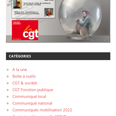
CATÉGORIES
A la une
Boîte à outils
CGT & société
CGT Fonction publique
Communiqué local
Communiqué national
Communiqués mobilisation 2022