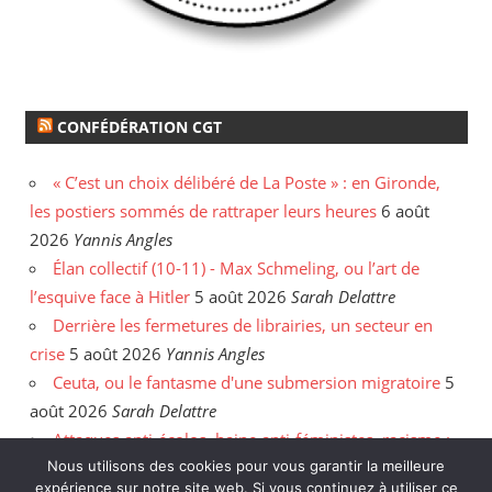
CONFÉDÉRATION CGT
« C’est un choix délibéré de La Poste » : en Gironde,
les postiers sommés de rattraper leurs heures
6 août
2026
Yannis Angles
Élan collectif (10-11) - Max Schmeling, ou l’art de
l’esquive face à Hitler
5 août 2026
Sarah Delattre
Derrière les fermetures de librairies, un secteur en
crise
5 août 2026
Yannis Angles
Ceuta, ou le fantasme d'une submersion migratoire
5
août 2026
Sarah Delattre
Attaques anti-écolos, haine anti-féministes, racisme :
Nous utilisons des cookies pour vous garantir la meilleure
face aux incendies, les délires de l'extrême droite
31
expérience sur notre site web. Si vous continuez à utiliser ce