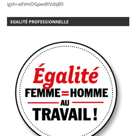
igsh=aXVmOGpwdXVzbjB5
EGALITÉ PROFESSIONNELLE