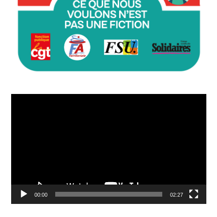
Lecteur
vidéo
00:00
02:27