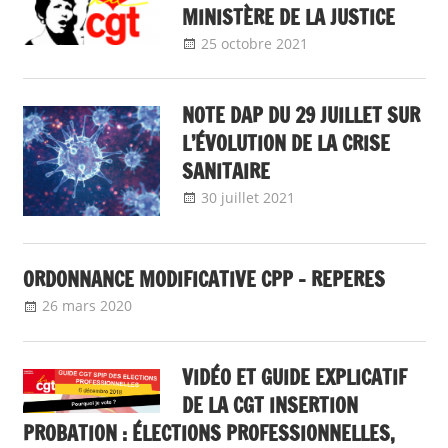
MINISTÈRE DE LA JUSTICE
25 octobre 2021
delfabsar
A la une
,
Boîte
à outils
NOTE DAP DU 29 JUILLET SUR
L’ÉVOLUTION DE LA CRISE
SANITAIRE
30 juillet 2021
delfabsar
A la une
,
Boîte à
outils
ORDONNANCE MODIFICATIVE CPP – REPERES
26 mars 2020
delfabsar
Boîte à outils
,
Non classé
VIDÉO ET GUIDE EXPLICATIF
DE LA CGT INSERTION
PROBATION : ÉLECTIONS PROFESSIONNELLES,