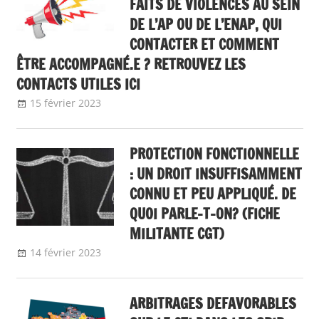
FAITS DE VIOLENCES AU SEIN
DE L’AP OU DE L’ENAP, QUI
CONTACTER ET COMMENT
ÊTRE ACCOMPAGNÉ.E ? RETROUVEZ LES
CONTACTS UTILES ICI
15 février 2023
delfabsar
Boîte à outils
,
Contacts utiles et outils
CGT IP
PROTECTION FONCTIONNELLE
: UN DROIT INSUFFISAMMENT
CONNU ET PEU APPLIQUÉ. DE
QUOI PARLE-T-ON? (FICHE
MILITANTE CGT)
14 février 2023
delfabsar
Boîte à outils
,
Protection Fonctionnelle
ARBITRAGES DEFAVORABLES