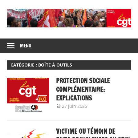
Skip
to
content
Union
CGT
de
MENU
insertion
syndicats
CGT
probation
insertion
CATÉGORIE :
BOÎTE À OUTILS
probation
PROTECTION SOCIALE
COMPLÉMENTAIRE:
EXPLICATIONS
27 juin 2025
delfabsar
A la une
,
Boîte à
outils
,
CGT Fonction
publique
,
Communiqué national
VICTIME OU TÉMOIN DE