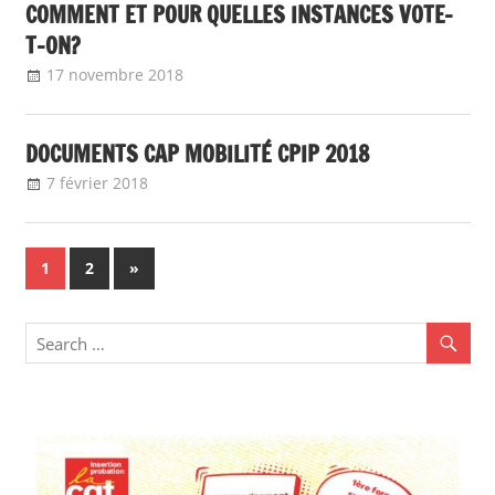
COMMENT ET POUR QUELLES INSTANCES VOTE-
T-ON?
17 novembre 2018
delfabsar
Boîte à outils
,
Non classé
DOCUMENTS CAP MOBILITÉ CPIP 2018
7 février 2018
delfabsar
Boîte à outils
Navigation
Next
1
2
»
Posts
des
articles