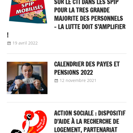
SUR LE CTI DANS LES SPIP
POUR LA TRES GRANDE
MAJORITE DES PERSONNELS
– LA LUTTE DOIT S’AMPLIFIER
!
19 avril 2022
delfabsar
A la une
,
Boîte à outils
,
Communiqué
national
,
Communiqués mobilisation 2022
CALENDRIER DES PAYES ET
PENSIONS 2022
12 novembre 2021
delfabsar
A la une
,
Boîte à outils
ACTION SOCIALE : DISPOSITIF
D’AIDE À LA RECHERCHE DE
LOGEMENT, PARTENARIAT