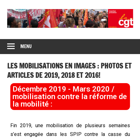
Union
CGT
de
MENU
insertion
syndicats
CGT
probation
LES MOBILISATIONS EN IMAGES : PHOTOS ET
insertion
probation
ARTICLES DE 2019, 2018 ET 2016!
Décembre 2019 - Mars 2020 /
mobilisation contre la réforme de
la mobilité :
Fin 2019, une mobilisation de plusieurs semaines
s’est engagée dans les SPIP contre la casse du