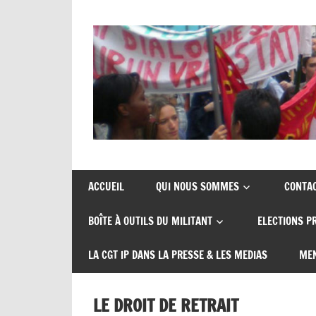
Skip
to
content
Union
CGT
de
insertion
syndicats
ACCUEIL
QUI NOUS SOMMES
CONTA
CGT
probation
BOÎTE À OUTILS DU MILITANT
ELECTIONS P
insertion
probation
LA CGT IP DANS LA PRESSE & LES MEDIAS
MEN
LE DROIT DE RETRAIT