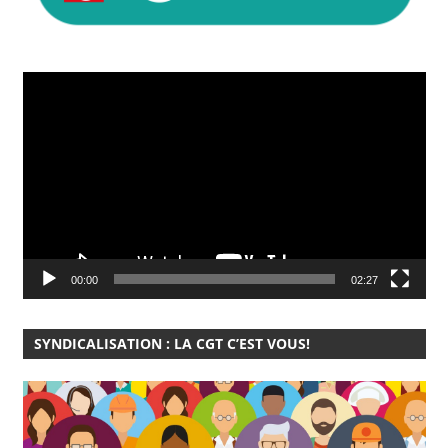
Lecteur
vidéo
00:00
02:27
SYNDICALISATION : LA CGT C’EST VOUS!