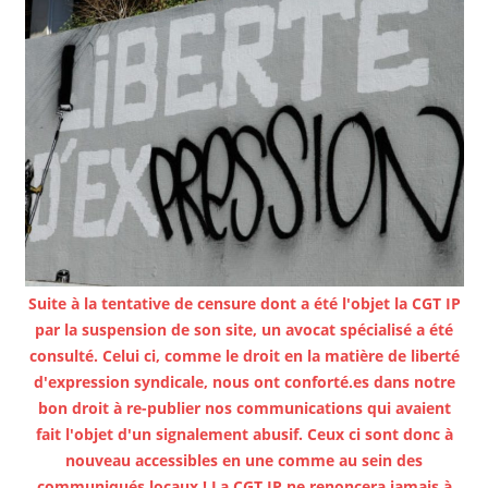
Suite à la tentative de censure dont a été l'objet la CGT IP
par la suspension de son site, un avocat spécialisé a été
consulté. Celui ci, comme le droit en la matière de liberté
d'expression syndicale, nous ont conforté.es dans notre
bon droit à re-publier nos communications qui avaient
fait l'objet d'un signalement abusif. Ceux ci sont donc à
nouveau accessibles en une comme au sein des
communiqués locaux ! La CGT IP ne renoncera jamais à