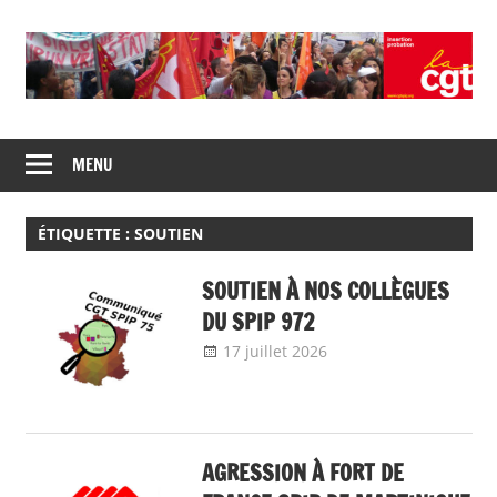
Skip
to
content
Union
CGT
de
MENU
insertion
syndicats
CGT
probation
insertion
ÉTIQUETTE :
SOUTIEN
probation
SOUTIEN À NOS COLLÈGUES
DU SPIP 972
17 juillet 2026
delfabsar
Communiqué
local
AGRESSION À FORT DE