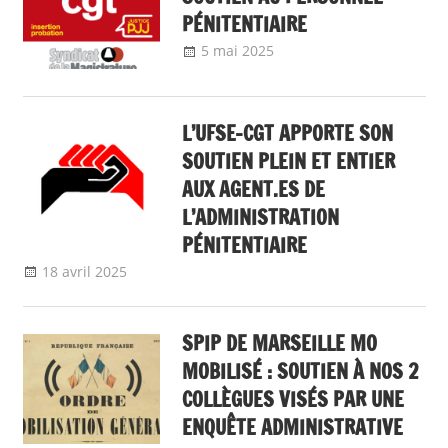
PÉNITENTIAIRE
5 mai 2025
delfabsar
A la une
,
Communiqué national
L’UFSE-CGT APPORTE SON
SOUTIEN PLEIN ET ENTIER
AUX AGENT.ES DE
L’ADMINISTRATION
PÉNITENTIAIRE
18 avril 2025
delfabsar
Non classé
SPIP DE MARSEILLE MO
MOBILISÉ : SOUTIEN À NOS 2
COLLÈGUES VISÉS PAR UNE
ENQUÊTE ADMINISTRATIVE