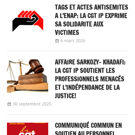
TAGS ET ACTES ANTISEMITES
A L’ENAP: LA CGT IP EXPRIME
SA SOLIDARITE AUX
VICTIMES
6 mars 2026
delfabsar
A la une
,
Communiqué national
AFFAIRE SARKOZY- KHADAFI:
LA CGT IP SOUTIENT LES
PROFESSIONNELS MENACÉS
ET L’INDÉPENDANCE DE LA
JUSTICE!
30 septembre 2025
delfabsar
A la une
,
Communiqué national
COMMUNIQUÉ COMMUN EN
SOUTIEN AU PERSONNEL