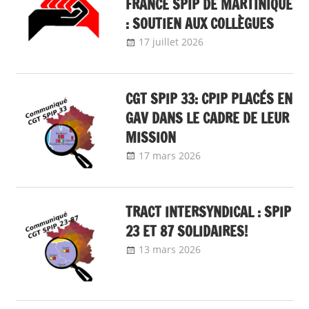
FRANCE SPIP DE MARTINIQUE
: SOUTIEN AUX COLLÈGUES
17 juillet 2026
delfabsar
A la une
,
Communiqué
national
CGT SPIP 33: CPIP PLACÉS EN
GAV DANS LE CADRE DE LEUR
MISSION
17 mars 2026
delfabsar
Communiqué
local
TRACT INTERSYNDICAL : SPIP
23 ET 87 SOLIDAIRES!
13 mars 2026
delfabsar
Communiqué
local