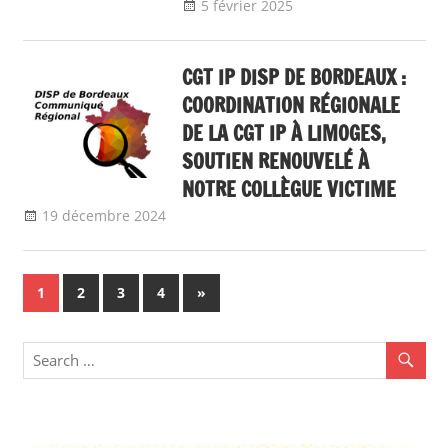
5 février 2025
delfabsar
Communiqué
local
CGT IP DISP DE BORDEAUX :
COORDINATION RÉGIONALE
DE LA CGT IP À LIMOGES,
SOUTIEN RENOUVELÉ À
NOTRE COLLÈGUE VICTIME
19 décembre 2024
delfabsar
Communiqué local
Navigation
Next
1
2
3
4
»
Posts
des
articles