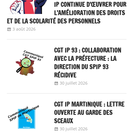
DIRECTION DE L’ENAP: LA CGT
IP CONTINUE D’ŒUVRER POUR
L’AMÉLIORATION DES DROITS
ET DE LA SCOLARITÉ DES PERSONNELS
3 août 2026
delfabsar
A la une
,
Communiqué national
,
ENAP
CGT IP 93 : COLLABORATION
AVEC LA PRÉFECTURE : LA
DIRECTION DU SPIP 93
RÉCIDIVE
30 juillet 2026
delfabsar
Communiqué
local
CGT IP MARTINIQUE : LETTRE
OUVERTE AU GARDE DES
SCEAUX