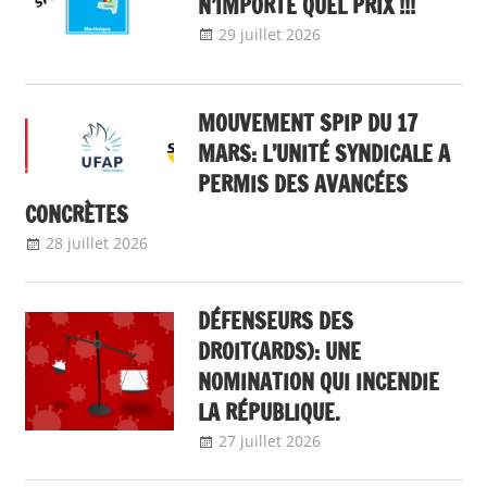
CONTINUE… MAIS PLUS À
N’IMPORTE QUEL PRIX !!!
29 juillet 2026
delfabsar
Communiqué
local
MOUVEMENT SPIP DU 17
MARS: L’UNITÉ SYNDICALE A
PERMIS DES AVANCÉES
CONCRÈTES
28 juillet 2026
delfabsar
A la une
,
Communiqué national
DÉFENSEURS DES
DROIT(ARDS): UNE
NOMINATION QUI INCENDIE
LA RÉPUBLIQUE.
27 juillet 2026
delfabsar
A la une
,