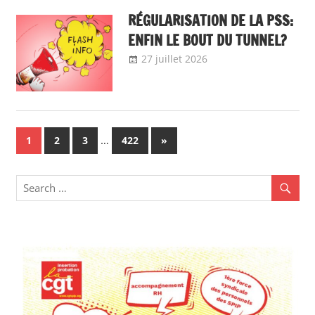
Communiqué
national
RÉGULARISATION DE LA PSS:
ENFIN LE BOUT DU TUNNEL?
27 juillet 2026
delfabsar
A la une
,
Communiqué
national
Navigation
…
Next
1
2
3
422
»
Posts
des
articles