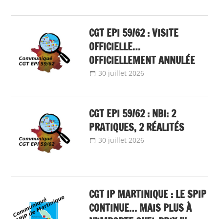
30 juillet 2026
delfabsar
Communiqué
local
CGT EPI 59/62 : VISITE
OFFICIELLE…
OFFICIELLEMENT ANNULÉE
30 juillet 2026
delfabsar
Communiqué
local
CGT EPI 59/62 : NBI: 2
PRATIQUES, 2 RÉALITÉS
30 juillet 2026
delfabsar
Communiqué
local
,
Non classé
CGT IP MARTINIQUE : LE SPIP