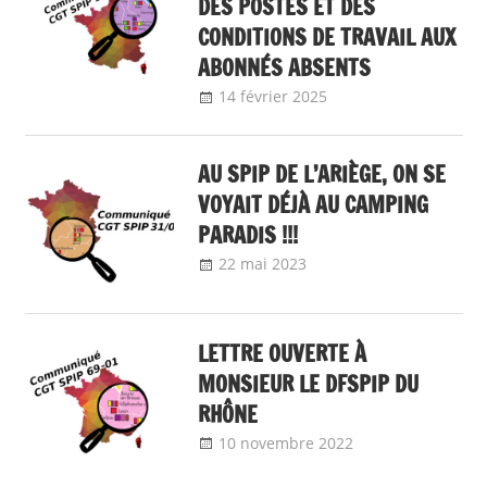
DES POSTES ET DES
CONDITIONS DE TRAVAIL AUX
ABONNÉS ABSENTS
14 février 2025
delfabsar
Communiqué
local
AU SPIP DE L’ARIÈGE, ON SE
VOYAIT DÉJÀ AU CAMPING
PARADIS !!!
22 mai 2023
delfabsar
Communiqué local
LETTRE OUVERTE À
MONSIEUR LE DFSPIP DU
RHÔNE
10 novembre 2022
delfabsar
Communiqué