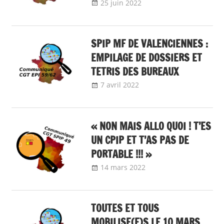
25 juin 2022
delfabsar
Communiqué local
SPIP MF DE VALENCIENNES :
EMPILAGE DE DOSSIERS ET
TETRIS DES BUREAUX
7 avril 2022
delfabsar
Communiqué local
« NON MAIS ALLO QUOI ! T’ES
UN CPIP ET T’AS PAS DE
PORTABLE !!! »
14 mars 2022
delfabsar
Communiqué
local
TOUTES ET TOUS
MOBILISE(E)S LE 10 MARS