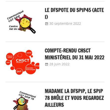
local
LE DFSPOTE DU SPIP45 (ACTE
I)
30 septembre 2022
delfabsar
Communiqué
local
COMPTE-RENDU CHSCT
MINISTÉRIEL DU 31 MAI 2022
28 juin 2022
delfabsar
Communiqué
national
,
Instances
nationales de
dialogue social
MADAME LA DFSPIP, LE SPIP
78 BRÛLE ET VOUS REGARDEZ
AILLEURS