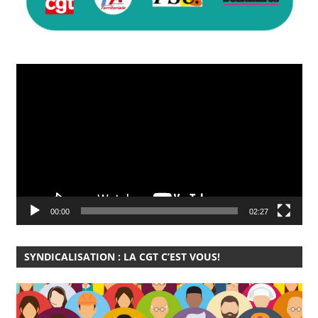
Lecteur
vidéo
00:00
02:27
SYNDICALISATION : LA CGT C’EST VOUS!