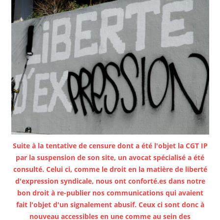
Suite à la tentative de censure dont a été l'objet la CGT IP
par la suspension de son site, un avocat spécialisé a été
consulté. Celui ci, comme le droit en la matière de liberté
d'expression syndicale, nous ont conforté.es dans notre
bon droit à re-publier nos communications qui avaient
fait l'objet d'un signalement abusif. Ceux ci sont donc à
nouveau accessibles en une comme au sein des