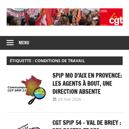
Skip
to
content
Union
CGT
de
MENU
insertion
syndicats
CGT
probation
insertion
ÉTIQUETTE :
CONDITIONS DE TRAVAIL
probation
SPIP MO D’AIX EN PROVENCE:
LES AGENTS À BOUT, UNE
DIRECTION ABSENTE
29 mai 2026
delfabsar
Communiqué local
CGT SPIP 54 – VAL DE BRIEY :