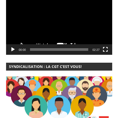
vidéo
00:00
02:27
SYNDICALISATION : LA CGT C’EST VOUS!