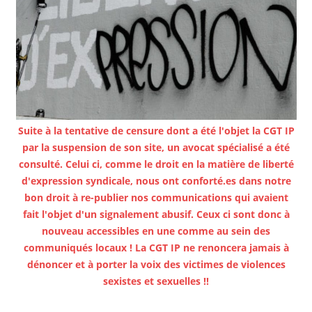
Suite à la tentative de censure dont a été l'objet la CGT IP
par la suspension de son site, un avocat spécialisé a été
consulté. Celui ci, comme le droit en la matière de liberté
d'expression syndicale, nous ont conforté.es dans notre
bon droit à re-publier nos communications qui avaient
fait l'objet d'un signalement abusif. Ceux ci sont donc à
nouveau accessibles en une comme au sein des
communiqués locaux ! La CGT IP ne renoncera jamais à
dénoncer et à porter la voix des victimes de violences
sexistes et sexuelles !!