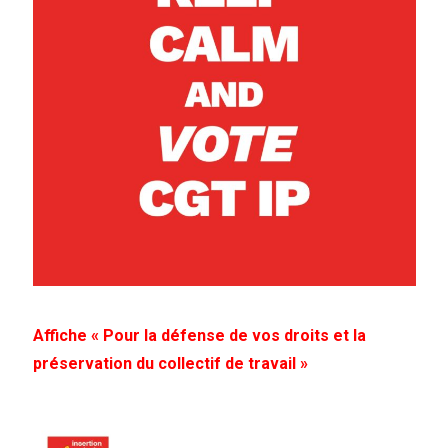
Affiche « Pour la défense de vos droits et la
préservation du collectif de travail »