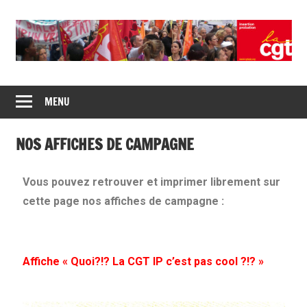
Union
CGT
de
MENU
insertion
syndicats
CGT
probation
NOS AFFICHES DE CAMPAGNE
insertion
probation
Vous pouvez retrouver et imprimer librement sur
cette page nos affiches de campagne :
Affiche « Quoi?!? La CGT IP c’est pas cool ?!? »