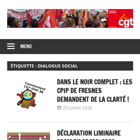
Skip
to
content
Union
CGT
de
MENU
insertion
syndicats
CGT
probation
insertion
ÉTIQUETTE :
DIALOGUE SOCIAL
probation
DANS LE NOIR COMPLET : LES
CPIP DE FRESNES
DEMANDENT DE LA CLARTÉ !
23 juillet 2026
delfabsar
Communiqué
local
DÉCLARATION LIMINAIRE