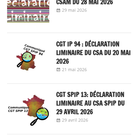
CSAM DU 28 MAI 2026
29 mai 2026
delfabsar
A la une
,
Communiqué national
CGT IP 94 : DÉCLARATION
LIMINAIRE DU CSA DU 20 MAI
2026
21 mai 2026
delfabsar
Communiqué local
CGT SPIP 13: DÉCLARATION
LIMINAIRE AU CSA SPIP DU
29 AVRIL 2026
29 avril 2026
delfabsar
Communiqué
local