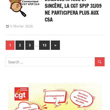
SINCÈRE, LA CGT SPIP 31/09
NE PARTICIPERA PLUS AUX
CSA
5 février 2026
delfabsar
Communiqué local
Navigation
…
Next
1
2
3
13
»
Posts
des
articles