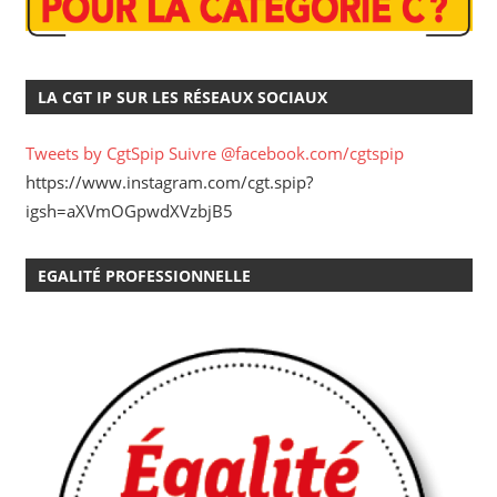
LA CGT IP SUR LES RÉSEAUX SOCIAUX
Tweets by CgtSpip
Suivre @facebook.com/cgtspip
https://www.instagram.com/cgt.spip?
igsh=aXVmOGpwdXVzbjB5
EGALITÉ PROFESSIONNELLE