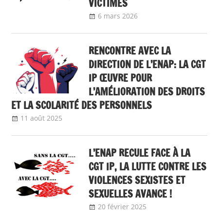
VICTIMES
6 mars 2026
delfabsar
A la une
,
Communiqué national
RENCONTRE AVEC LA
DIRECTION DE L’ENAP: LA CGT
IP ŒUVRE POUR
L’AMÉLIORATION DES DROITS
ET LA SCOLARITÉ DES PERSONNELS
11 août 2025
delfabsar
A la une
,
Communiqué national
L’ENAP RECULE FACE À LA
CGT IP, LA LUTTE CONTRE LES
VIOLENCES SEXISTES ET
SEXUELLES AVANCE !
20 février 2025
delfabsar
A la une
,