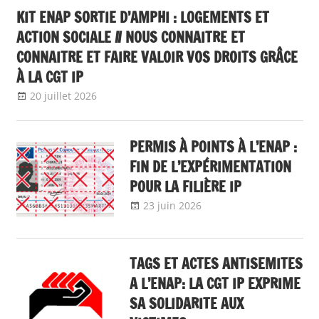
KIT ENAP SORTIE D’AMPHI : LOGEMENTS ET
ACTION SOCIALE // NOUS CONNAITRE ET
CONNAITRE ET FAIRE VALOIR VOS DROITS GRÂCE
À LA CGT IP
20 juillet 2026
delfabsar
ENAP
,
Non classé
PERMIS À POINTS À L’ENAP :
FIN DE L’EXPÉRIMENTATION
POUR LA FILIÈRE IP
23 juin 2026
delfabsar
A la une
,
Communiqué national
TAGS ET ACTES ANTISEMITES
A L’ENAP: LA CGT IP EXPRIME
SA SOLIDARITE AUX