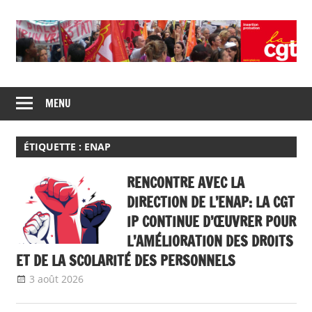
Skip
to
content
Union
CGT
de
MENU
insertion
syndicats
CGT
probation
insertion
ÉTIQUETTE :
ENAP
probation
RENCONTRE AVEC LA
DIRECTION DE L’ENAP: LA CGT
IP CONTINUE D’ŒUVRER POUR
L’AMÉLIORATION DES DROITS
ET DE LA SCOLARITÉ DES PERSONNELS
3 août 2026
delfabsar
A la une
,
Communiqué national
,
ENAP