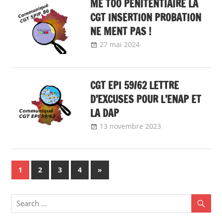
ME TOO PENITENTIAIRE LA
entre les femmes
et les hommes,
CGT INSERTION PROBATION
nos
NE MENT PAS !
communiqués
,
27 mai 2024
delfabsar
Communiqué local
Lutte contre les
violences sexistes
et sexuelles
CGT EPI 59/62 LETTRE
D’EXCUSES POUR L’ENAP ET
LA DAP
13 novembre 2023
delfabsar
Communiqué
local
Navigation
Next
1
2
3
4
»
Posts
des
articles