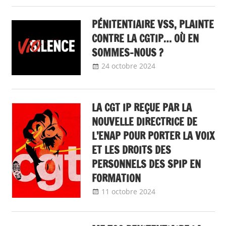
Communiqué
national
PÉNITENTIAIRE VSS, PLAINTE
CONTRE LA CGTIP… OÙ EN
SOMMES-NOUS ?
24 octobre 2024
delfabsar
A la une
,
Communiqué
national
,
Egalité
femmes -
LA CGT IP REÇUE PAR LA
hommes
,
Lutte
NOUVELLE DIRECTRICE DE
contre les
L’ENAP POUR PORTER LA VOIX
violences sexistes
ET LES DROITS DES
et sexuelles
,
Non
PERSONNELS DES SPIP EN
classé
FORMATION
11 octobre 2024
delfabsar
Communiqué
national
,
Egalité
professionnelle