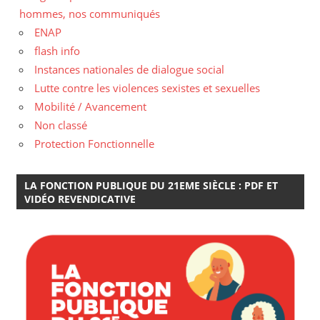
hommes, nos communiqués
ENAP
flash info
Instances nationales de dialogue social
Lutte contre les violences sexistes et sexuelles
Mobilité / Avancement
Non classé
Protection Fonctionnelle
LA FONCTION PUBLIQUE DU 21EME SIÈCLE : PDF ET
VIDÉO REVENDICATIVE