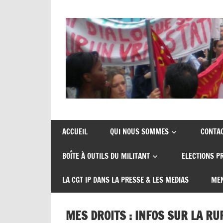
Skip
to
content
Union
CGT
de
insertion
syndicats
ACCUEIL
QUI NOUS SOMMES
CONTA
CGT
probation
BOÎTE À OUTILS DU MILITANT
ELECTIONS P
insertion
probation
LA CGT IP DANS LA PRESSE & LES MEDIAS
MEN
MES DROITS : INFOS SUR LA R