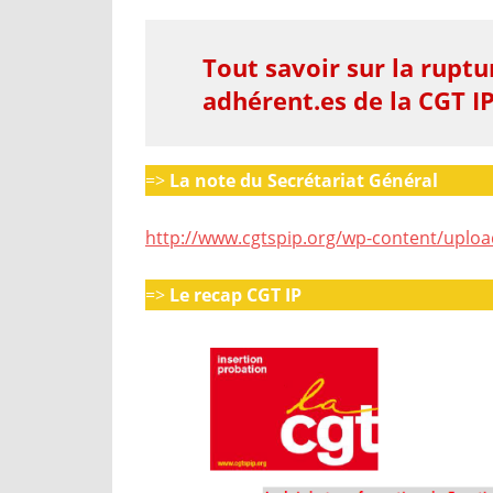
Tout savoir sur la rupt
adhérent.es de la CGT I
=>
La note du Secrétariat Général
http://www.cgtspip.org/wp-content/uploa
=>
Le recap CGT IP