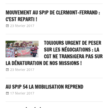
MOUVEMENT AU SPIP DE CLERMONT-FERRAND :
C’EST REPARTI !
23 février 2017
delfabsar
Communiqué local
TOUJOURS URGENT DE PESER
SUR LES NÉGOCIATIONS : LA
CGT NE TRANSIGERA PAS SUR
LA DÉNATURATION DE NOS MISSIONS !
23 février 2017
delfabsar
A la une
,
Communiqué national
AU SPIP 54 LA MOBILISATION REPREND
17 février 2017
delfabsar
Communiqué local