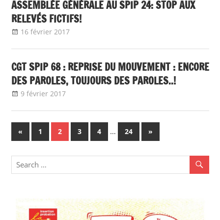
ASSEMBLÉE GÉNÉRALE AU SPIP 24: STOP AUX
RELEVÉS FICTIFS!
16 février 2017
delfabsar
Communiqué local
CGT SPIP 68 : REPRISE DU MOUVEMENT : ENCORE
DES PAROLES, TOUJOURS DES PAROLES..!
9 février 2017
delfabsar
Communiqué local
Navigation
Previous
…
Next
«
1
2
3
4
24
»
Posts
Posts
des
articles