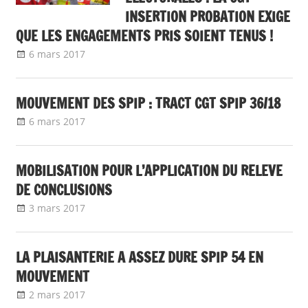
INSERTION PROBATION EXIGE
QUE LES ENGAGEMENTS PRIS SOIENT TENUS !
6 mars 2017
delfabsar
A la une
,
Communiqué national
MOUVEMENT DES SPIP : TRACT CGT SPIP 36/18
6 mars 2017
delfabsar
Communiqué local
MOBILISATION POUR L’APPLICATION DU RELEVE
DE CONCLUSIONS
3 mars 2017
delfabsar
Communiqué local
LA PLAISANTERIE A ASSEZ DURE SPIP 54 EN
MOUVEMENT
2 mars 2017
delfabsar
Communiqué local