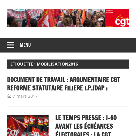
Skip
to
content
Union
CGT
de
MENU
insertion
syndicats
CGT
probation
insertion
ÉTIQUETTE :
MOBILISATION2016
probation
DOCUMENT DE TRAVAIL : ARGUMENTAIRE CGT
REFORME STATUTAIRE FILIERE I.P./DAP :
7 mars 2017
delfabsar
Boîte à outils
,
CGT & société
LE TEMPS PRESSE : J-60
AVANT LES ÉCHÉANCES
ÉLECTORALES : LA CGT