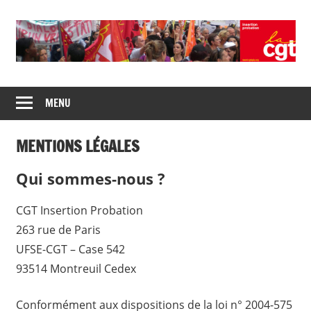
Skip
to
content
Union
CGT
de
MENU
insertion
syndicats
CGT
probation
MENTIONS LÉGALES
insertion
probation
Qui sommes-nous ?
CGT Insertion Probation
263 rue de Paris
UFSE-CGT – Case 542
93514 Montreuil Cedex
Conformément aux dispositions de la loi n° 2004-575