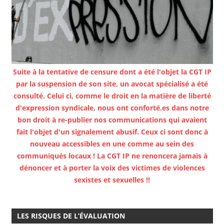
Suite à la tentative de censure dont a été l'objet la CGT IP
par la suspension de son site, un avocat spécialisé a été
consulté. Celui ci, comme le droit en la matière de liberté
d'expression syndicale, nous ont conforté.es dans notre
bon droit à re-publier nos communications qui avaient
fait l'objet d'un signalement abusif. Ceux ci sont donc à
nouveau accessibles en une comme au sein des
communiqués locaux ! La CGT IP ne renoncera jamais à
dénoncer et à porter la voix des victimes de violences
sexistes et sexuelles !!
LES RISQUES DE L’ÉVALUATION