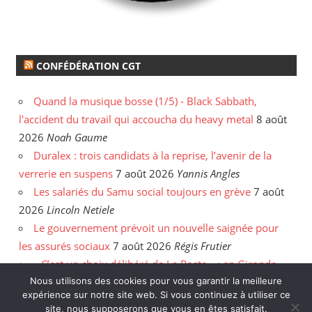
CONFÉDÉRATION CGT
Quand la musique bosse (1/5) - Black Sabbath,
l'accident du travail qui accoucha du heavy metal
8 août
2026
Noah Gaume
Duralex : trois candidats à la reprise, l’avenir de la
verrerie en suspens
7 août 2026
Yannis Angles
Les salariés du Samu social toujours en grève
7 août
2026
Lincoln Netiele
Le gouvernement prévoit un nouvelle saignée pour
les assurés sociaux
7 août 2026
Régis Frutier
« C’est un choix délibéré de La Poste » : en Gironde,
les postiers sommés de rattraper leurs heures
6 août
Nous utilisons des cookies pour vous garantir la meilleure
expérience sur notre site web. Si vous continuez à utiliser ce
2026
Yannis Angles
site, nous supposerons que vous en êtes satisfait.