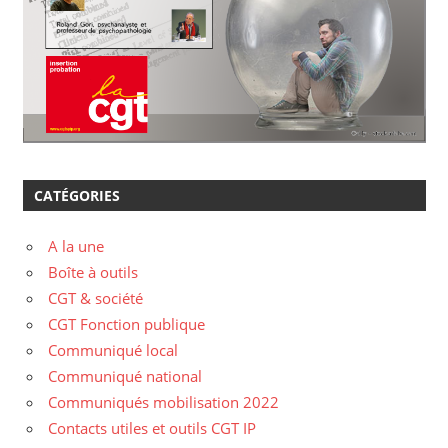
CATÉGORIES
A la une
Boîte à outils
CGT & société
CGT Fonction publique
Communiqué local
Communiqué national
Communiqués mobilisation 2022
Contacts utiles et outils CGT IP