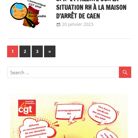
SITUATION RH À LA MAISON
D’ARRÊT DE CAEN
20 janvier 2023
delfabsar
Communiqué
local
Navigation
Next
1
2
3
»
Posts
des
articles