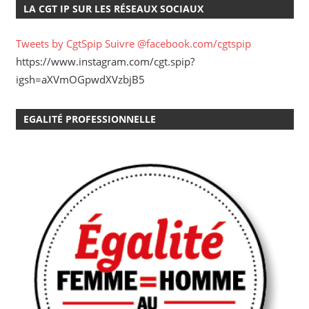
LA CGT IP SUR LES RÉSEAUX SOCIAUX
Tweets by CgtSpip
Suivre @facebook.com/cgtspip
https://www.instagram.com/cgt.spip?
igsh=aXVmOGpwdXVzbjB5
EGALITÉ PROFESSIONNELLE