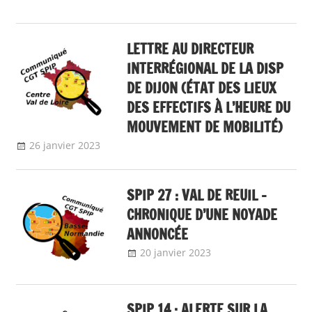
LETTRE AU DIRECTEUR
INTERRÉGIONAL DE LA DISP
DE DIJON (ÉTAT DES LIEUX
DES EFFECTIFS À L’HEURE DU
MOUVEMENT DE MOBILITÉ)
26 janvier 2023
delfabsar
Communiqué local
SPIP 27 : VAL DE REUIL –
CHRONIQUE D’UNE NOYADE
ANNONCÉE
20 janvier 2023
delfabsar
Communiqué
local
SPIP 14 : ALERTE SUR LA