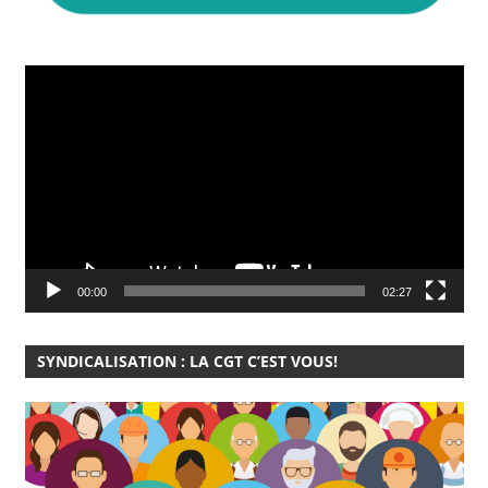
Lecteur
vidéo
00:00
02:27
SYNDICALISATION : LA CGT C’EST VOUS!