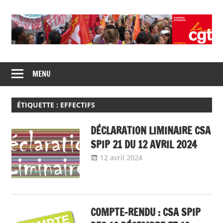
Skip
to
content
Union
CGT
de
MENU
insertion
syndicats
CGT
probation
insertion
ÉTIQUETTE :
EFFECTIFS
probation
DÉCLARATION LIMINAIRE CSA
SPIP 21 DU 12 AVRIL 2024
12 avril 2024
delfabsar
Communiqué
local
COMPTE-RENDU : CSA SPIP