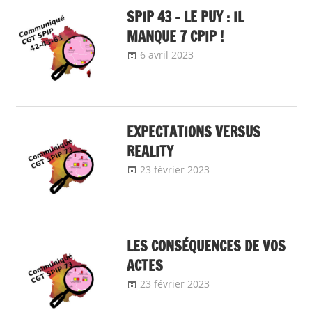
SPIP 43 – LE PUY : IL
MANQUE 7 CPIP !
6 avril 2023
delfabsar
Communiqué local
EXPECTATIONS VERSUS
REALITY
23 février 2023
delfabsar
Communiqué
local
LES CONSÉQUENCES DE VOS
ACTES
23 février 2023
delfabsar
Communiqué
local