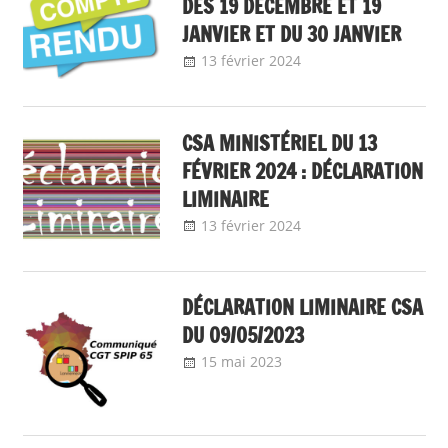
DES 19 DÉCEMBRE ET 19
JANVIER ET DU 30 JANVIER
13 février 2024
delfabsar
A la une
,
Instances
nationales de
dialogue social
CSA MINISTÉRIEL DU 13
FÉVRIER 2024 : DÉCLARATION
LIMINAIRE
13 février 2024
delfabsar
A la une
,
Instances
nationales de
dialogue social
DÉCLARATION LIMINAIRE CSA
DU 09/05/2023
15 mai 2023
delfabsar
Communiqué local