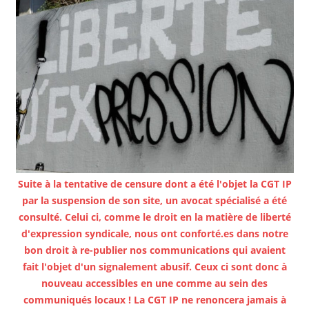
Suite à la tentative de censure dont a été l'objet la CGT IP
par la suspension de son site, un avocat spécialisé a été
consulté. Celui ci, comme le droit en la matière de liberté
d'expression syndicale, nous ont conforté.es dans notre
bon droit à re-publier nos communications qui avaient
fait l'objet d'un signalement abusif. Ceux ci sont donc à
nouveau accessibles en une comme au sein des
communiqués locaux ! La CGT IP ne renoncera jamais à