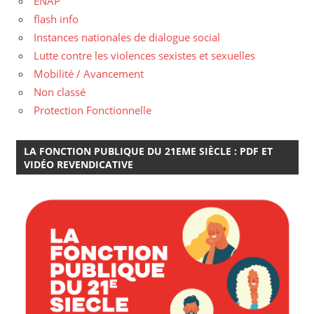
ENAP
flash info
Instances nationales de dialogue social
Lutte contre les violences sexistes et sexuelles
Mobilité / Avancement
Non classé
Protection Fonctionnelle
LA FONCTION PUBLIQUE DU 21EME SIÈCLE : PDF ET
VIDÉO REVENDICATIVE