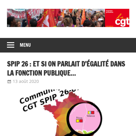
Union
CGT
de
MENU
insertion
syndicats
CGT
probation
SPIP 26 : ET SI ON PARLAIT D’ÉGALITÉ DANS
insertion
probation
LA FONCTION PUBLIQUE…
13 août 2020
delfabsar
Communiqué local