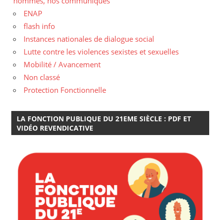
hommes, nos communiqués
ENAP
flash info
Instances nationales de dialogue social
Lutte contre les violences sexistes et sexuelles
Mobilité / Avancement
Non classé
Protection Fonctionnelle
LA FONCTION PUBLIQUE DU 21EME SIÈCLE : PDF ET
VIDÉO REVENDICATIVE