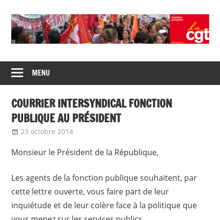
Skip
to
content
Union
CGT
de
MENU
insertion
syndicats
CGT
probation
COURRIER INTERSYNDICAL FONCTION
insertion
probation
PUBLIQUE AU PRÉSIDENT
23 octobre 2014
delfabsar
CGT Fonction publique
Monsieur le Président de la République,
Les agents de la fonction publique souhaitent, par
cette lettre ouverte, vous faire part de leur
inquiétude et de leur colère face à la politique que
vous menez sur les services publics.