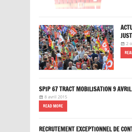
ACTU
JUST
2 
REA
SPIP 67 TRACT MOBILISATION 9 AVRIL
8 avril 2015
delfabsar
Communiqué local
READ MORE
RECRUTEMENT EXCEPTIONNEL DE CONTR