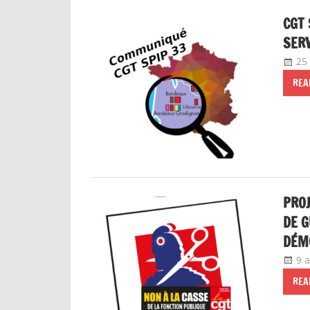
CGT 
SERV
25
REA
PROJ
DE G
DÉMO
9 a
REA