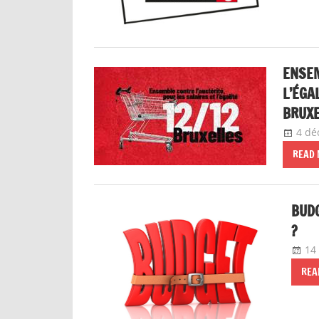
ENSEM
L’ÉGA
BRUXE
4 dé
READ
BUDG
?
14
REA