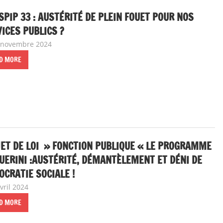
SPIP 33 : AUSTÉRITÉ DE PLEIN FOUET POUR NOS
ICES PUBLICS ?
 novembre 2024
delfabsar
Communiqué local
D MORE
ET DE LOI » FONCTION PUBLIQUE « LE PROGRAMME
UERINI :AUSTÉRITÉ, DÉMANTÈLEMENT ET DÉNI DE
CRATIE SOCIALE !
vril 2024
delfabsar
CGT Fonction publique
D MORE