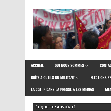
Skip
to
content
Union
CGT
de
insertion
syndicats
ACCUEIL
QUI NOUS SOMMES
CONTA
CGT
probation
BOÎTE À OUTILS DU MILITANT
ELECTIONS P
insertion
probation
LA CGT IP DANS LA PRESSE & LES MEDIAS
MEN
ÉTIQUETTE :
AUSTÉRITÉ