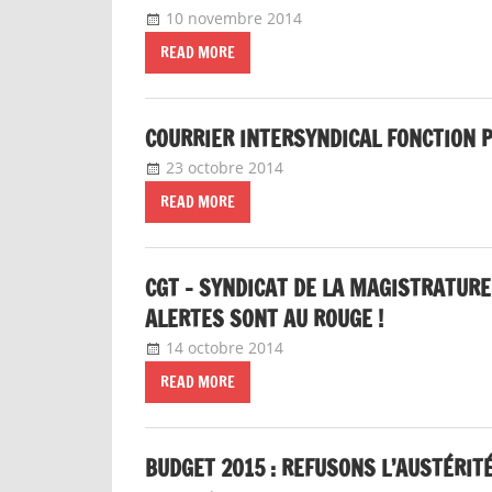
10 novembre 2014
delfabsar
Communiqué nation
READ MORE
COURRIER INTERSYNDICAL FONCTION 
23 octobre 2014
delfabsar
CGT Fonction publiqu
READ MORE
CGT – SYNDICAT DE LA MAGISTRATURE
ALERTES SONT AU ROUGE !
14 octobre 2014
delfabsar
Communiqué national
READ MORE
BUDGET 2015 : REFUSONS L’AUSTÉRITÉ