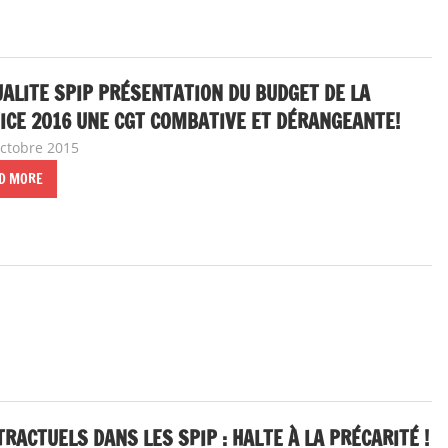
ALITE SPIP PRÉSENTATION DU BUDGET DE LA
ICE 2016 UNE CGT COMBATIVE ET DÉRANGEANTE!
octobre 2015
delfabsar
A la une
,
Communiqué national
D MORE
ACTUELS DANS LES SPIP : HALTE À LA PRÉCARITÉ !