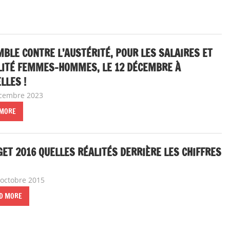
BLE CONTRE L’AUSTÉRITÉ, POUR LES SALAIRES ET
LITÉ FEMMES-HOMMES, LE 12 DÉCEMBRE À
LLES !
cembre 2023
delfabsar
A la une
,
CGT & société
,
Egalité au sein de la soc
 MORE
ET 2016 QUELLES RÉALITÉS DERRIÈRE LES CHIFFRES
 octobre 2015
delfabsar
A la une
,
Communiqué national
D MORE