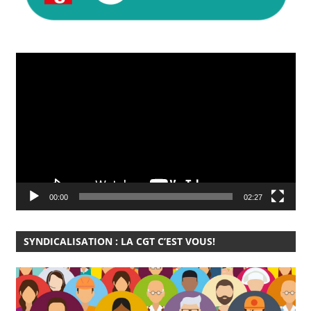
Lecteur
vidéo
00:00
02:27
SYNDICALISATION : LA CGT C’EST VOUS!