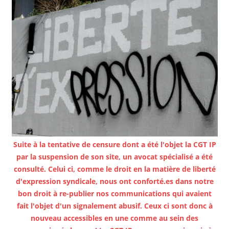
Suite à la tentative de censure dont a été l'objet la CGT IP
par la suspension de son site, un avocat spécialisé a été
consulté. Celui ci, comme le droit en la matière de liberté
d'expression syndicale, nous ont conforté.es dans notre
bon droit à re-publier nos communications qui avaient
fait l'objet d'un signalement abusif. Ceux ci sont donc à
nouveau accessibles en une comme au sein des