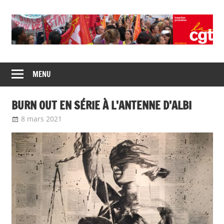
Skip
to
content
Union
CGT
de
MENU
insertion
syndicats
CGT
probation
BURN OUT EN SÉRIE À L’ANTENNE D’ALBI
insertion
probation
8 mars 2021
delfabsar
Communiqué local