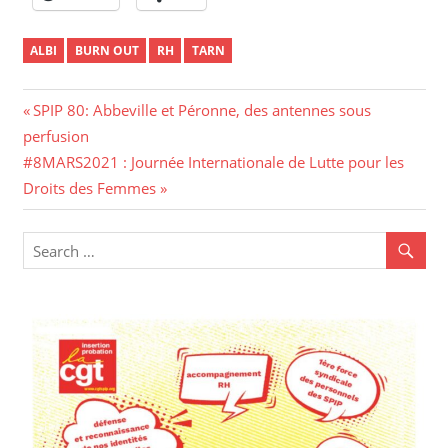
ALBI
BURN OUT
RH
TARN
Navigation
Previous
SPIP 80: Abbeville et Péronne, des antennes sous
Post:
perfusion
de
Next
#8MARS2021 : Journée Internationale de Lutte pour les
l’article
Post:
Droits des Femmes