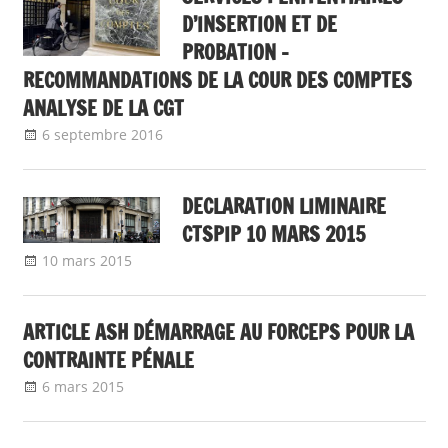
D’INSERTION ET DE
PROBATION –
RECOMMANDATIONS DE LA COUR DES COMPTES
ANALYSE DE LA CGT
6 septembre 2016
delfabsar
A la une
,
Communiqué national
DECLARATION LIMINAIRE
CTSPIP 10 MARS 2015
10 mars 2015
delfabsar
A la une
,
Instances nationales de
dialogue social
ARTICLE ASH DÉMARRAGE AU FORCEPS POUR LA
CONTRAINTE PÉNALE
6 mars 2015
delfabsar
CGT & société