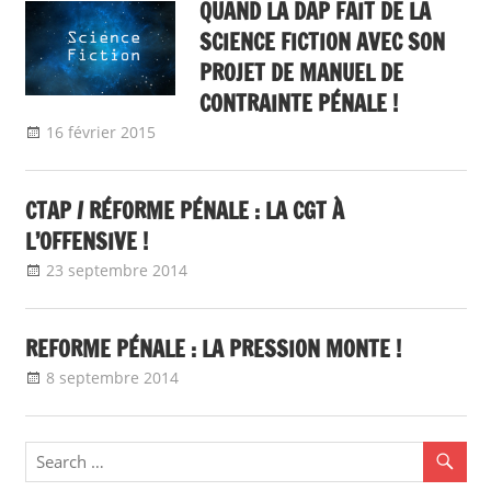
QUAND LA DAP FAIT DE LA
SCIENCE FICTION AVEC SON
PROJET DE MANUEL DE
CONTRAINTE PÉNALE !
16 février 2015
delfabsar
CGT & société
,
Communiqué local
CTAP / RÉFORME PÉNALE : LA CGT À
L’OFFENSIVE !
23 septembre 2014
delfabsar
Instances nationales de dialogue
social
REFORME PÉNALE : LA PRESSION MONTE !
8 septembre 2014
delfabsar
Communiqué national