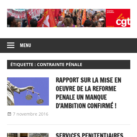
Skip
to
content
Union
CGT
de
MENU
insertion
syndicats
CGT
probation
insertion
ÉTIQUETTE :
CONTRAINTE PÉNALE
probation
RAPPORT SUR LA MISE EN
OEUVRE DE LA REFORME
PENALE UN MANQUE
D’AMBITION CONFIRMÉ !
7 novembre 2016
delfabsar
A la une
,
Communiqué national
SERVICES PENITENTIAIRES