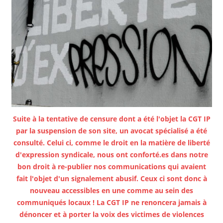
Suite à la tentative de censure dont a été l'objet la CGT IP
par la suspension de son site, un avocat spécialisé a été
consulté. Celui ci, comme le droit en la matière de liberté
d'expression syndicale, nous ont conforté.es dans notre
bon droit à re-publier nos communications qui avaient
fait l'objet d'un signalement abusif. Ceux ci sont donc à
nouveau accessibles en une comme au sein des
communiqués locaux ! La CGT IP ne renoncera jamais à
dénoncer et à porter la voix des victimes de violences