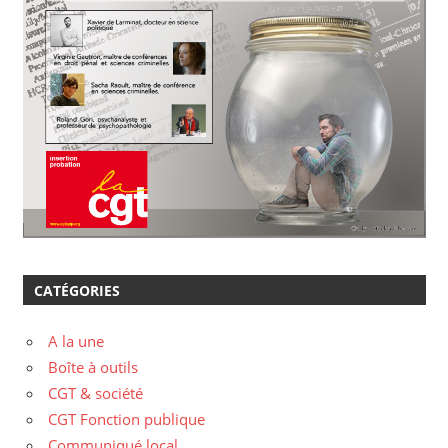
CATÉGORIES
A la une
Boîte à outils
CGT & société
CGT Fonction publique
Communiqué local