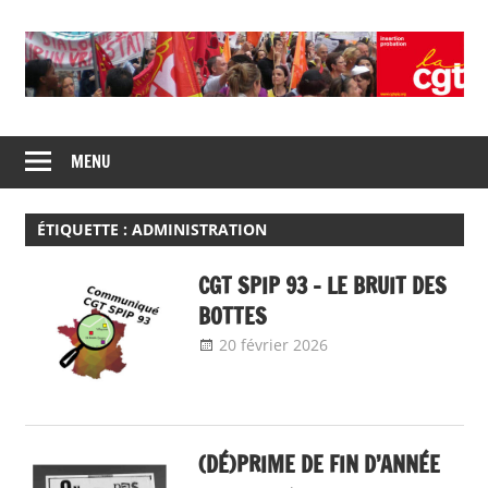
Skip
to
content
Union
CGT
de
MENU
insertion
syndicats
CGT
probation
insertion
ÉTIQUETTE :
ADMINISTRATION
probation
CGT SPIP 93 – LE BRUIT DES
BOTTES
20 février 2026
delfabsar
Communiqué
local
(DÉ)PRIME DE FIN D’ANNÉE