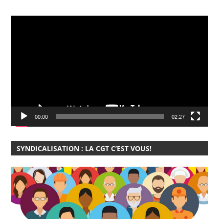
Lecteur
vidéo
00:00
02:27
SYNDICALISATION : LA CGT C’EST VOUS!