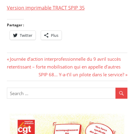
Version imprimable TRACT SPIP 35
Partager :
Twitter
Plus
Navigation
Previous
Journée d’action interprofessionnelle du 9 avril succès
Post:
retentissant – forte mobilisation qui en appelle d’autres
de
Next
SPIP 68… Y-a-t’il un pilote dans le service?
l’article
Post: