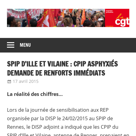
Skip
to
content
Union
CGT
de
MENU
insertion
syndicats
CGT
probation
SPIP D’ILLE ET VILAINE : CPIP ASPHYXIÉS
insertion
probation
DEMANDE DE RENFORTS IMMÉDIATS
17 avril 2015
delfabsar
Communiqué local
La réalité des chiffres…
Lors de la journée de sensibilisation aux REP
organisée par la DISP le 24/02/2015 au SPIP de
Rennes, le DISP adjoint a indiqué que les CPIP du
SPIP d’Ille et Vilaine, antenne de Rennes, prenaient en