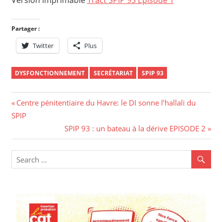
Partager :
Twitter
Plus
DYSFONCTIONNEMENT
SECRÉTARIAT
SPIP 93
Navigation
Previous
Centre pénitentiaire du Havre: le DI sonne l’hallali du
Post:
SPIP
de
Next
SPIP 93 : un bateau à la dérive EPISODE 2
l’article
Post: