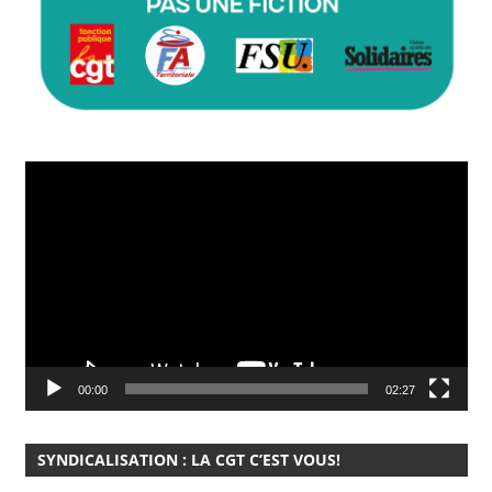
Lecteur
vidéo
00:00
02:27
SYNDICALISATION : LA CGT C’EST VOUS!