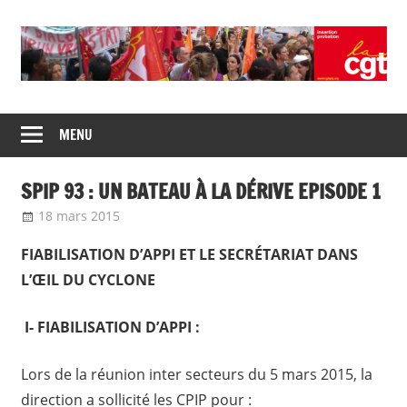
Skip
to
content
Union
CGT
de
MENU
insertion
syndicats
CGT
probation
SPIP 93 : UN BATEAU À LA DÉRIVE EPISODE 1
insertion
probation
18 mars 2015
delfabsar
Communiqué local
FIABILISATION D’APPI ET LE SECRÉTARIAT DANS
L’ŒIL DU CYCLONE
I- FIABILISATION D’APPI :
Lors de la réunion inter secteurs du 5 mars 2015, la
direction a sollicité les CPIP pour :