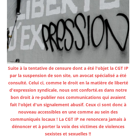
Suite à la tentative de censure dont a été l'objet la CGT IP
par la suspension de son site, un avocat spécialisé a été
consulté. Celui ci, comme le droit en la matière de liberté
d'expression syndicale, nous ont conforté.es dans notre
bon droit à re-publier nos communications qui avaient
fait l'objet d'un signalement abusif. Ceux ci sont donc à
nouveau accessibles en une comme au sein des
communiqués locaux ! La CGT IP ne renoncera jamais à
dénoncer et à porter la voix des victimes de violences
sexistes et sexuelles !!