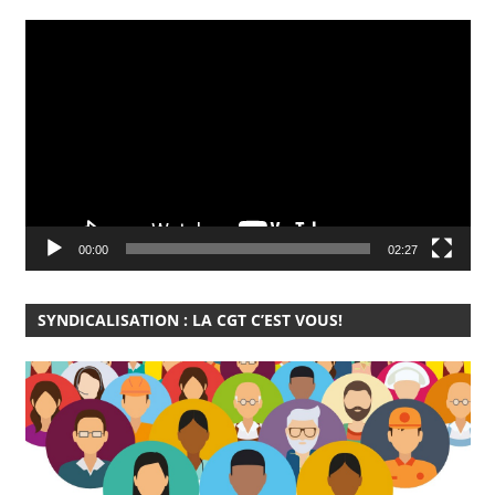
Lecteur
vidéo
00:00
02:27
SYNDICALISATION : LA CGT C’EST VOUS!