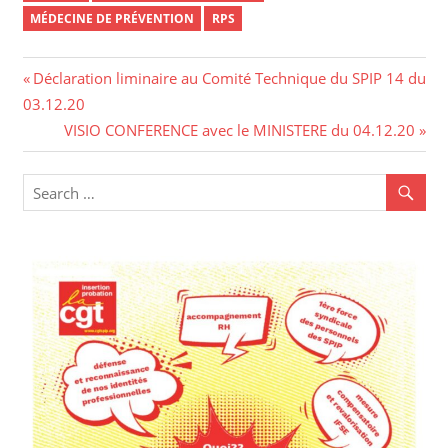
MÉDECINE DE PRÉVENTION
RPS
Navigation
Previous
Déclaration liminaire au Comité Technique du SPIP 14 du
Post:
03.12.20
de
Next
VISIO CONFERENCE avec le MINISTERE du 04.12.20
l’article
Post: