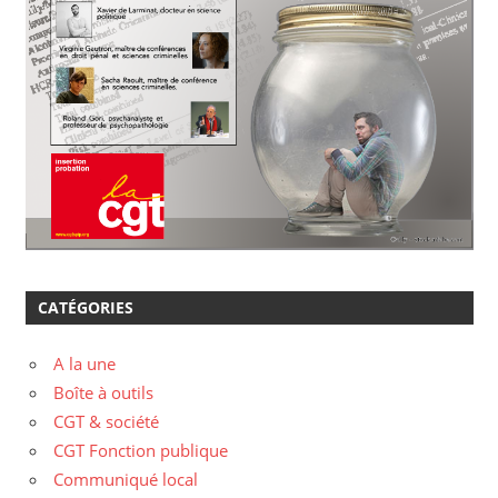
CATÉGORIES
A la une
Boîte à outils
CGT & société
CGT Fonction publique
Communiqué local