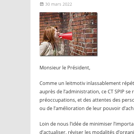
30 mars 2022
delfabsar
A la une
,
Instances natio
Monsieur le Président,
Comme un leitmotiv inlassablement répét
auprès de l’administration, ce CT SPIP se 
préoccupations, et des attentes des perso
ou de l’amélioration de leur pouvoir d’ach
Loin de nous l’idée de minimiser l’import
d’actualiser, réviser les modalités d’org