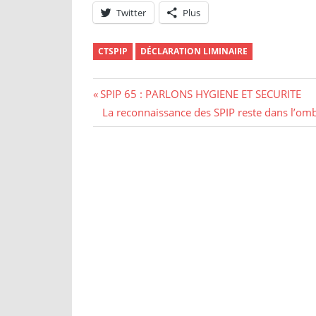
Twitter
Plus
CTSPIP
DÉCLARATION LIMINAIRE
Navigation
Previous
SPIP 65 : PARLONS HYGIENE ET SECURITE
Post:
Next
La reconnaissance des SPIP reste dans l’ombr
de
Post:
l’article