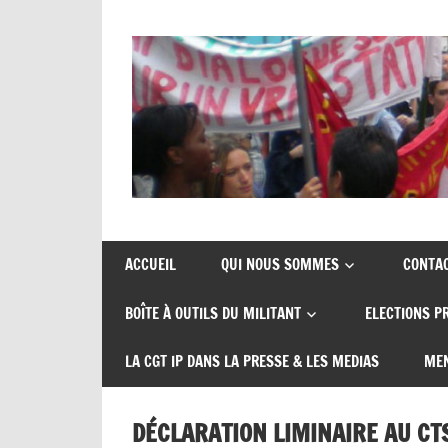
Skip
to
content
Union
CGT
de
insertion
syndicats
ACCUEIL
QUI NOUS SOMMES
CONTA
CGT
probation
BOÎTE À OUTILS DU MILITANT
ELECTIONS P
insertion
probation
LA CGT IP DANS LA PRESSE & LES MEDIAS
MEN
DÉCLARATION LIMINAIRE AU CT