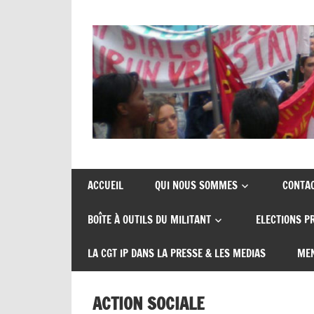
Skip
to
content
Union
CGT
de
insertion
syndicats
ACCUEIL
QUI NOUS SOMMES
CONTA
CGT
probation
BOÎTE À OUTILS DU MILITANT
ELECTIONS P
insertion
probation
LA CGT IP DANS LA PRESSE & LES MEDIAS
MEN
ACTION SOCIALE