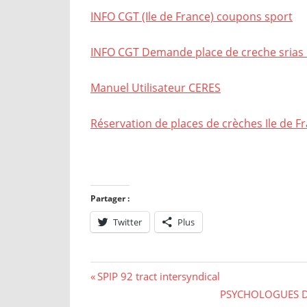
INFO CGT (Ile de France) coupons sport
INFO CGT Demande place de creche srias I
Manuel Utilisateur CERES
Réservation de places de crèches Ile de Fr
Partager :
Twitter
Plus
Navigation
Previous
SPIP 92 tract intersyndical
Post:
Next
PSYCHOLOGUES DU 
de