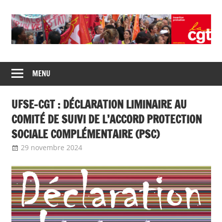
Union
CGT
de
MENU
insertion
syndicats
CGT
probation
UFSE-CGT : DÉCLARATION LIMINAIRE AU
insertion
probation
COMITÉ DE SUIVI DE L’ACCORD PROTECTION
SOCIALE COMPLÉMENTAIRE (PSC)
29 novembre 2024
delfabsar
CGT Fonction publique