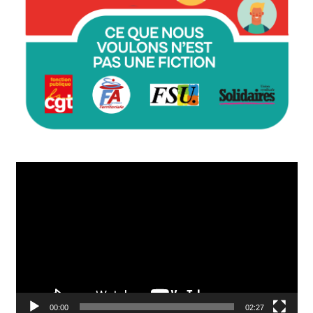
Lecteur
vidéo
00:00
02:27