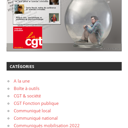
CATÉGORIES
A la une
Boîte à outils
CGT & société
CGT Fonction publique
Communiqué local
Communiqué national
Communiqués mobilisation 2022