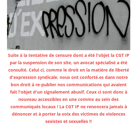
Suite à la tentative de censure dont a été l'objet la CGT IP
par la suspension de son site, un avocat spécialisé a été
consulté. Celui ci, comme le droit en la matière de liberté
d'expression syndicale, nous ont conforté.es dans notre
bon droit à re-publier nos communications qui avaient
fait l'objet d'un signalement abusif. Ceux ci sont donc à
nouveau accessibles en une comme au sein des
communiqués locaux ! La CGT IP ne renoncera jamais à
dénoncer et à porter la voix des victimes de violences
sexistes et sexuelles !!