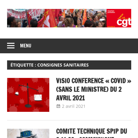
Skip
to
content
Union
CGT
de
MENU
insertion
syndicats
CGT
probation
insertion
ÉTIQUETTE :
CONSIGNES SANITAIRES
probation
VISIO CONFERENCE « COVID »
(SANS LE MINISTRE) DU 2
AVRIL 2021
2 avril 2021
delfabsar
A la une
,
Instances
nationales de dialogue
social
COMITE TECHNIQUE SPIP DU