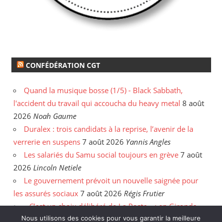
CONFÉDÉRATION CGT
Quand la musique bosse (1/5) - Black Sabbath,
l'accident du travail qui accoucha du heavy metal
8 août
2026
Noah Gaume
Duralex : trois candidats à la reprise, l’avenir de la
verrerie en suspens
7 août 2026
Yannis Angles
Les salariés du Samu social toujours en grève
7 août
2026
Lincoln Netiele
Le gouvernement prévoit un nouvelle saignée pour
les assurés sociaux
7 août 2026
Régis Frutier
« C’est un choix délibéré de La Poste » : en Gironde,
les postiers sommés de rattraper leurs heures
6 août
Nous utilisons des cookies pour vous garantir la meilleure