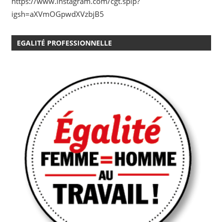
https://www.instagram.com/cgt.spip?
igsh=aXVmOGpwdXVzbjB5
EGALITÉ PROFESSIONNELLE