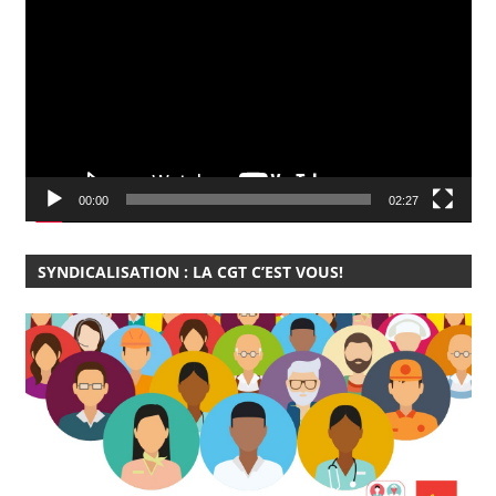
vidéo
00:00
02:27
SYNDICALISATION : LA CGT C’EST VOUS!