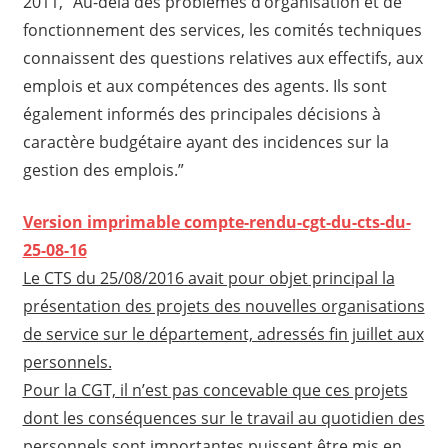
2011, “Au-delà des problèmes d’organisation et de
fonctionnement des services, les comités techniques
connaissent des questions relatives aux effectifs, aux
emplois et aux compétences des agents. Ils sont
également informés des principales décisions à
caractère budgétaire ayant des incidences sur la
gestion des emplois.”
Version imprimable compte-rendu-cgt-du-cts-du-
25-08-16
Le CTS du 25/08/2016 avait pour objet principal la
présentation des projets des nouvelles organisations
de service sur le département, adressés fin juillet aux
personnels.
Pour la CGT, il n’est pas concevable que ces projets
dont les conséquences sur le travail au quotidien des
personnels sont importantes puissent être mis en