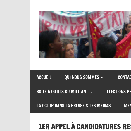
Skip
to
content
Union
CGT
de
insertion
syndicats
ACCUEIL
QUI NOUS SOMMES
CONTA
CGT
probation
BOÎTE À OUTILS DU MILITANT
ELECTIONS P
insertion
probation
LA CGT IP DANS LA PRESSE & LES MEDIAS
MEN
1ER APPEL À CANDIDATURES RE