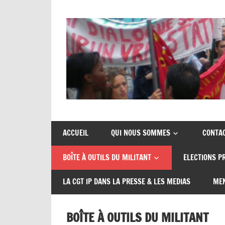
Union
CGT
de
insertion
syndicats
ACCUEIL
QUI NOUS SOMMES
CONTA
CGT
probation
BOÎTE À OUTILS DU MILITANT
ELECTIONS P
insertion
probation
LA CGT IP DANS LA PRESSE & LES MEDIAS
MEN
BOÎTE À OUTILS DU MILITANT