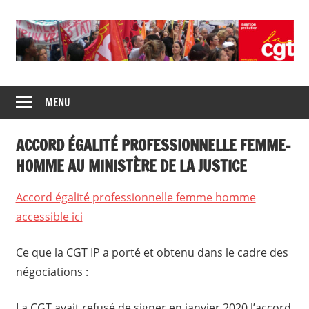
Skip
to
content
Union
CGT
de
MENU
insertion
syndicats
CGT
probation
ACCORD ÉGALITÉ PROFESSIONNELLE FEMME-
insertion
probation
HOMME AU MINISTÈRE DE LA JUSTICE
Accord égalité professionnelle femme homme
accessible ici
Ce que la CGT IP a porté et obtenu dans le cadre des
négociations :
La CGT avait refusé de signer en janvier 2020 l’accord