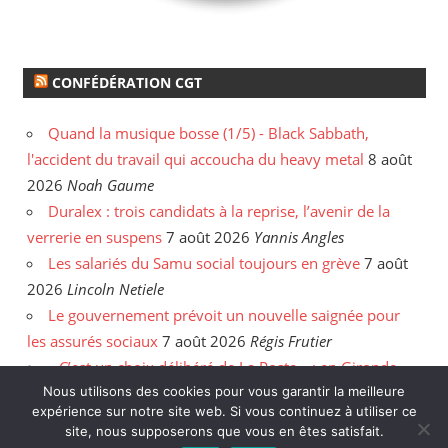
CONFÉDÉRATION CGT
Quand la musique bosse (1/5) - Black Sabbath,
l'accident du travail qui accoucha du heavy metal
8 août
2026
Noah Gaume
Duralex : trois candidats à la reprise, l’avenir de la
verrerie en suspens
7 août 2026
Yannis Angles
Les salariés du Samu social toujours en grève
7 août
2026
Lincoln Netiele
Le gouvernement prévoit un nouvelle saignée pour
les assurés sociaux
7 août 2026
Régis Frutier
« C’est un choix délibéré de La Poste » : en Gironde,
Nous utilisons des cookies pour vous garantir la meilleure
les postiers sommés de rattraper leurs heures
6 août
expérience sur notre site web. Si vous continuez à utiliser ce
2026
Yannis Angles
site, nous supposerons que vous en êtes satisfait.