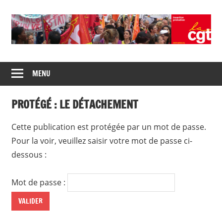
Union
CGT
de
MENU
insertion
syndicats
CGT
probation
PROTÉGÉ : LE DÉTACHEMENT
insertion
probation
Cette publication est protégée par un mot de passe.
Pour la voir, veuillez saisir votre mot de passe ci-
dessous :
Mot de passe :