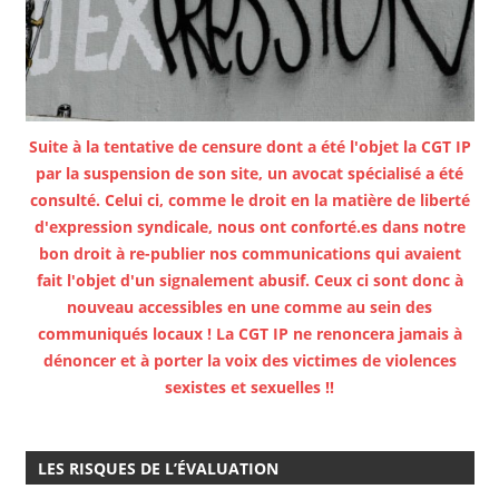
Suite à la tentative de censure dont a été l'objet la CGT IP
par la suspension de son site, un avocat spécialisé a été
consulté. Celui ci, comme le droit en la matière de liberté
d'expression syndicale, nous ont conforté.es dans notre
bon droit à re-publier nos communications qui avaient
fait l'objet d'un signalement abusif. Ceux ci sont donc à
nouveau accessibles en une comme au sein des
communiqués locaux ! La CGT IP ne renoncera jamais à
dénoncer et à porter la voix des victimes de violences
sexistes et sexuelles !!
LES RISQUES DE L’ÉVALUATION