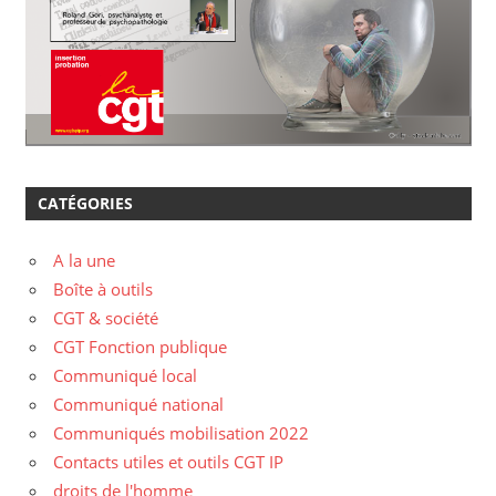
CATÉGORIES
A la une
Boîte à outils
CGT & société
CGT Fonction publique
Communiqué local
Communiqué national
Communiqués mobilisation 2022
Contacts utiles et outils CGT IP
droits de l'homme