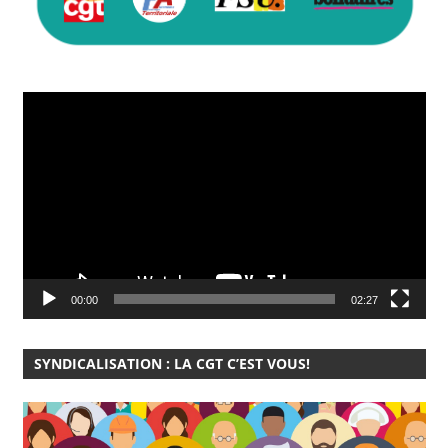
Lecteur
vidéo
00:00
02:27
SYNDICALISATION : LA CGT C’EST VOUS!