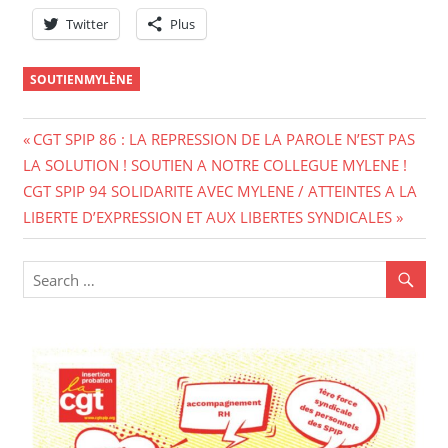
Twitter
Plus
SOUTIENMYLÈNE
Navigation
Previous
CGT SPIP 86 : LA REPRESSION DE LA PAROLE N’EST PAS
Post:
LA SOLUTION ! SOUTIEN A NOTRE COLLEGUE MYLENE !
de
Next
CGT SPIP 94 SOLIDARITE AVEC MYLENE / ATTEINTES A LA
l’article
Post:
LIBERTE D’EXPRESSION ET AUX LIBERTES SYNDICALES