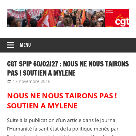
Skip
to
content
Union
CGT
de
MENU
insertion
syndicats
CGT
probation
CGT SPIP 60/02/27 : NOUS NE NOUS TAIRONS
insertion
probation
PAS ! SOUTIEN A MYLENE
17 novembre 2016
delfabsar
Communiqué local
NOUS NE NOUS TAIRONS PAS !
SOUTIEN A MYLENE
Suite à la publication d’un article dans le journal
l’Humanité faisant état de la politique menée par