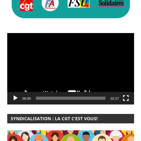
Lecteur
vidéo
00:00
02:27
SYNDICALISATION : LA CGT C’EST VOUS!