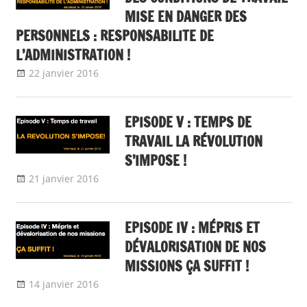
MISE EN DANGER DES
PERSONNELS : RESPONSABILITE DE
L’ADMINISTRATION !
22 janvier 2016
delfabsar
A la une
,
Communiqué national
EPISODE V : TEMPS DE
TRAVAIL LA RÉVOLUTION
S’IMPOSE !
21 janvier 2016
delfabsar
A la une
,
Communiqué national
EPISODE IV : MÉPRIS ET
DÉVALORISATION DE NOS
MISSIONS ÇA SUFFIT !
14 janvier 2016
delfabsar
A la une
,
Communiqué national