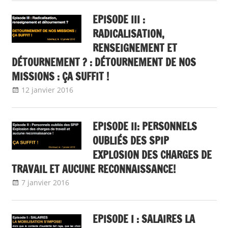
EPISODE III :
RADICALISATION,
RENSEIGNEMENT ET
DÉTOURNEMENT ? : DÉTOURNEMENT DE NOS
MISSIONS : ÇA SUFFIT !
12 janvier 2016
delfabsar
A la une
,
Communiqué national
EPISODE II: PERSONNELS
OUBLIÉS DES SPIP
EXPLOSION DES CHARGES DE
TRAVAIL ET AUCUNE RECONNAISSANCE!
7 janvier 2016
delfabsar
A la une
,
Communiqué national
EPISODE I : SALAIRES LA