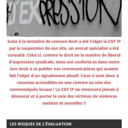
Suite à la tentative de censure dont a été l'objet la CGT IP
par la suspension de son site, un avocat spécialisé a été
consulté. Celui ci, comme le droit en la matière de liberté
d'expression syndicale, nous ont conforté.es dans notre
bon droit à re-publier nos communications qui avaient
fait l'objet d'un signalement abusif. Ceux ci sont donc à
nouveau accessibles en une comme au sein des
communiqués locaux ! La CGT IP ne renoncera jamais à
dénoncer et à porter la voix des victimes de violences
sexistes et sexuelles !!
LES RISQUES DE L’ÉVALUATION