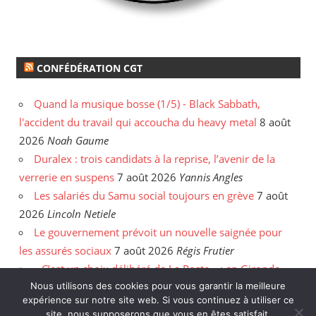
CONFÉDÉRATION CGT
Quand la musique bosse (1/5) - Black Sabbath,
l'accident du travail qui accoucha du heavy metal
8 août
2026
Noah Gaume
Duralex : trois candidats à la reprise, l’avenir de la
verrerie en suspens
7 août 2026
Yannis Angles
Les salariés du Samu social toujours en grève
7 août
2026
Lincoln Netiele
Le gouvernement prévoit un nouvelle saignée pour
les assurés sociaux
7 août 2026
Régis Frutier
« C’est un choix délibéré de La Poste » : en Gironde,
les postiers sommés de rattraper leurs heures
6 août
Nous utilisons des cookies pour vous garantir la meilleure
expérience sur notre site web. Si vous continuez à utiliser ce
2026
Yannis Angles
site, nous supposerons que vous en êtes satisfait.