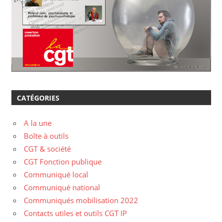
CATÉGORIES
A la une
Boîte à outils
CGT & société
CGT Fonction publique
Communiqué local
Communiqué national
Communiqués mobilisation 2022
Contacts utiles et outils CGT IP