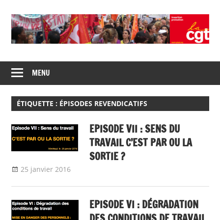
Skip
to
content
Union
CGT
de
MENU
insertion
syndicats
CGT
probation
insertion
ÉTIQUETTE :
ÉPISODES REVENDICATIFS
probation
EPISODE VII : SENS DU
TRAVAIL C’EST PAR OU LA
SORTIE ?
25 janvier 2016
delfabsar
A la une
,
Communiqué national
EPISODE VI : DÉGRADATION
DES CONDITIONS DE TRAVAIL