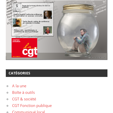
CATÉGORIES
A la une
Boîte à outils
CGT & société
CGT Fonction publique
Communiqué local