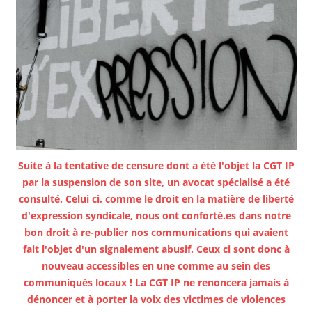
Suite à la tentative de censure dont a été l'objet la CGT IP
par la suspension de son site, un avocat spécialisé a été
consulté. Celui ci, comme le droit en la matière de liberté
d'expression syndicale, nous ont conforté.es dans notre
bon droit à re-publier nos communications qui avaient
fait l'objet d'un signalement abusif. Ceux ci sont donc à
nouveau accessibles en une comme au sein des
communiqués locaux ! La CGT IP ne renoncera jamais à
dénoncer et à porter la voix des victimes de violences