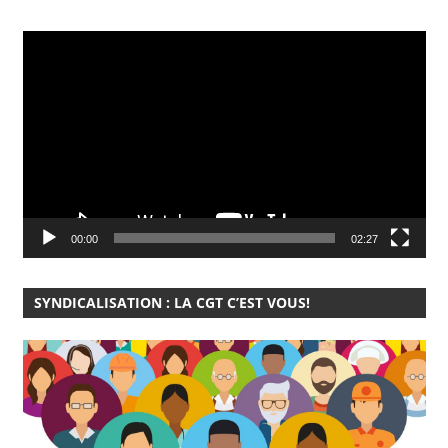
Lecteur
vidéo
00:00
02:27
SYNDICALISATION : LA CGT C’EST VOUS!