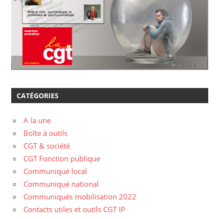
CATÉGORIES
A la une
Boîte à outils
CGT & société
CGT Fonction publique
Communiqué local
Communiqué national
Communiqués mobilisation 2022
Contacts utiles et outils CGT IP