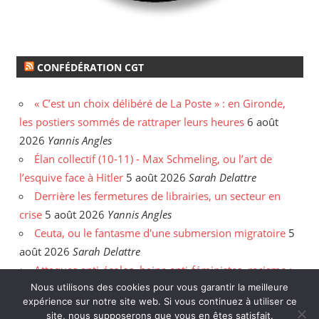
CONFÉDÉRATION CGT
« C’est un choix délibéré de La Poste » : en Gironde,
les postiers sommés de rattraper leurs heures
6 août
2026
Yannis Angles
Élan collectif (10-11) - Max Schmeling, ou l’art de
l’esquive face à Hitler
5 août 2026
Sarah Delattre
Derrière les fermetures de librairies, un secteur en
crise
5 août 2026
Yannis Angles
Ceuta, ou le fantasme d'une submersion migratoire
5
août 2026
Sarah Delattre
Attaques anti-écolos, haine anti-féministes, racisme :
face aux incendies, les délires de l'extrême droite
31
Nous utilisons des cookies pour vous garantir la meilleure
expérience sur notre site web. Si vous continuez à utiliser ce
juillet 2026
Enzo Hanart
site, nous supposerons que vous en êtes satisfait.