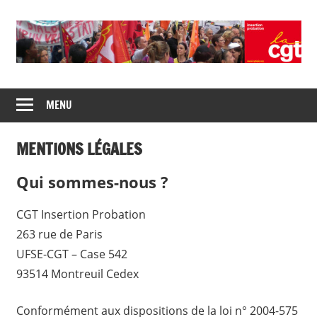
Skip
to
content
Union
CGT
de
MENU
insertion
syndicats
CGT
probation
MENTIONS LÉGALES
insertion
probation
Qui sommes-nous ?
CGT Insertion Probation
263 rue de Paris
UFSE-CGT – Case 542
93514 Montreuil Cedex
Conformément aux dispositions de la loi n° 2004-575