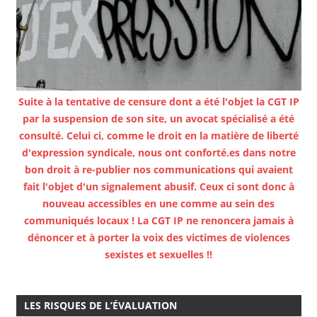
Suite à la tentative de censure dont a été l'objet la CGT IP
par la suspension de son site, un avocat spécialisé a été
consulté. Celui ci, comme le droit en la matière de liberté
d'expression syndicale, nous ont conforté.es dans notre
bon droit à re-publier nos communications qui avaient
fait l'objet d'un signalement abusif. Ceux ci sont donc à
nouveau accessibles en une comme au sein des
communiqués locaux ! La CGT IP ne renoncera jamais à
dénoncer et à porter la voix des victimes de violences
sexistes et sexuelles !!
LES RISQUES DE L’ÉVALUATION