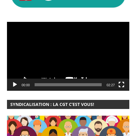
Lecteur
vidéo
00:00
02:27
SYNDICALISATION : LA CGT C’EST VOUS!