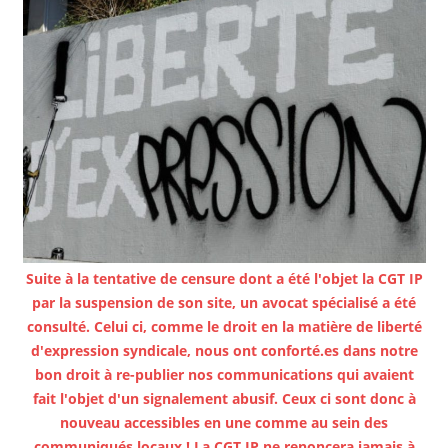
Suite à la tentative de censure dont a été l'objet la CGT IP
par la suspension de son site, un avocat spécialisé a été
consulté. Celui ci, comme le droit en la matière de liberté
d'expression syndicale, nous ont conforté.es dans notre
bon droit à re-publier nos communications qui avaient
fait l'objet d'un signalement abusif. Ceux ci sont donc à
nouveau accessibles en une comme au sein des
communiqués locaux ! La CGT IP ne renoncera jamais à