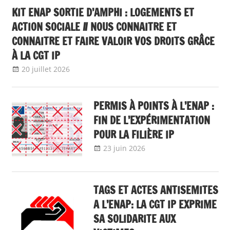
KIT ENAP SORTIE D’AMPHI : LOGEMENTS ET
ACTION SOCIALE // NOUS CONNAITRE ET
CONNAITRE ET FAIRE VALOIR VOS DROITS GRÂCE
À LA CGT IP
20 juillet 2026
delfabsar
ENAP
,
Non classé
PERMIS À POINTS À L’ENAP :
FIN DE L’EXPÉRIMENTATION
POUR LA FILIÈRE IP
23 juin 2026
delfabsar
A la une
,
Communiqué national
TAGS ET ACTES ANTISEMITES
A L’ENAP: LA CGT IP EXPRIME
SA SOLIDARITE AUX