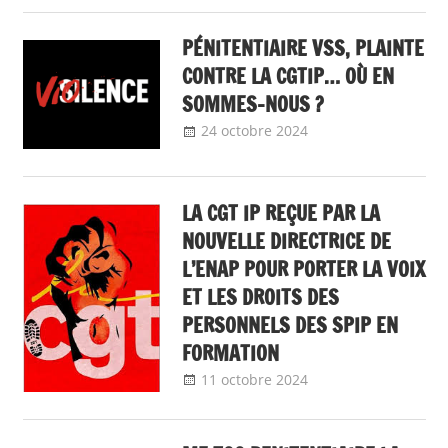
Communiqué
national
PÉNITENTIAIRE VSS, PLAINTE
CONTRE LA CGTIP… OÙ EN
SOMMES-NOUS ?
24 octobre 2024
delfabsar
A la une
,
Communiqué
national
,
Egalité
femmes -
LA CGT IP REÇUE PAR LA
hommes
,
Lutte
NOUVELLE DIRECTRICE DE
contre les
L’ENAP POUR PORTER LA VOIX
violences sexistes
ET LES DROITS DES
et sexuelles
,
Non
PERSONNELS DES SPIP EN
classé
FORMATION
11 octobre 2024
delfabsar
Communiqué
national
,
Egalité
professionnelle