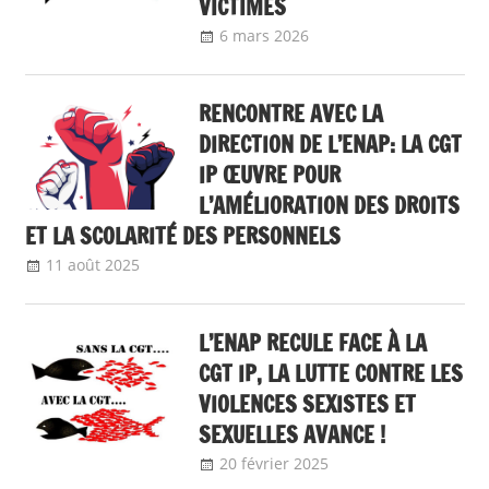
VICTIMES
6 mars 2026
delfabsar
A la une
,
Communiqué national
RENCONTRE AVEC LA
DIRECTION DE L’ENAP: LA CGT
IP ŒUVRE POUR
L’AMÉLIORATION DES DROITS
ET LA SCOLARITÉ DES PERSONNELS
11 août 2025
delfabsar
A la une
,
Communiqué national
L’ENAP RECULE FACE À LA
CGT IP, LA LUTTE CONTRE LES
VIOLENCES SEXISTES ET
SEXUELLES AVANCE !
20 février 2025
delfabsar
A la une
,