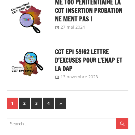
ME TOO PENITENTIAIRE LA
entre les femmes
et les hommes,
CGT INSERTION PROBATION
nos
NE MENT PAS !
communiqués
,
27 mai 2024
delfabsar
Communiqué local
Lutte contre les
violences sexistes
et sexuelles
CGT EPI 59/62 LETTRE
D’EXCUSES POUR L’ENAP ET
LA DAP
13 novembre 2023
delfabsar
Communiqué
local
Navigation
Next
1
2
3
4
»
Posts
des
articles