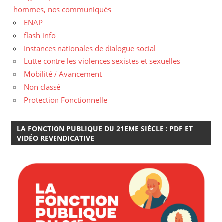
hommes, nos communiqués
ENAP
flash info
Instances nationales de dialogue social
Lutte contre les violences sexistes et sexuelles
Mobilité / Avancement
Non classé
Protection Fonctionnelle
LA FONCTION PUBLIQUE DU 21EME SIÈCLE : PDF ET
VIDÉO REVENDICATIVE