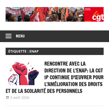
Skip
to
content
Union
CGT
de
MENU
insertion
syndicats
CGT
probation
insertion
ÉTIQUETTE :
ENAP
probation
RENCONTRE AVEC LA
DIRECTION DE L’ENAP: LA CGT
IP CONTINUE D’ŒUVRER POUR
L’AMÉLIORATION DES DROITS
ET DE LA SCOLARITÉ DES PERSONNELS
3 août 2026
delfabsar
A la une
,
Communiqué national
,
ENAP