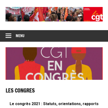
Union
CGT
de
MENU
insertion
syndicats
CGT
probation
insertion
probation
LES CONGRES
Le congrès 2021 : Statuts, orientations, rapports