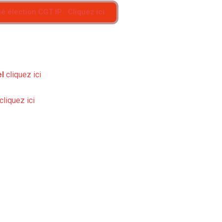
élection CGT IP : Cliquez ici
el
cliquez ici
cliquez ici