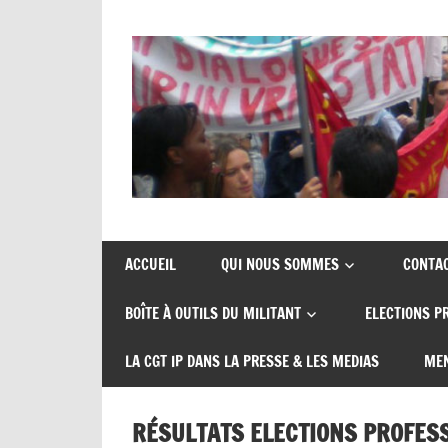
Union
CGT
de
insertion
syndicats
ACCUEIL
QUI NOUS SOMMES
CONTA
CGT
probation
BOÎTE À OUTILS DU MILITANT
ELECTIONS P
insertion
probation
LA CGT IP DANS LA PRESSE & LES MEDIAS
MEN
RÉSULTATS ELECTIONS PROFES