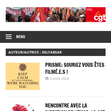
Skip
to
content
Union
CGT
de
MENU
insertion
syndicats
CGT
probation
insertion
AUTEUR/AUTRICE :
DELFABSAR
probation
PRISME: SOURIEZ VOUS ÊTES
FILMÉ.E.S !
3 août 2026
delfabsar
A la une
,
Communiqué national
RENCONTRE AVEC LA