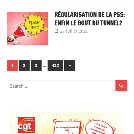
Communiqué
national
RÉGULARISATION DE LA PSS:
ENFIN LE BOUT DU TUNNEL?
27 juillet 2026
delfabsar
A la une
,
Communiqué
national
Navigation
…
Next
1
2
3
422
»
Posts
des
articles