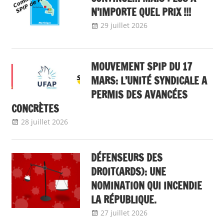
N’IMPORTE QUEL PRIX !!!
29 juillet 2026
delfabsar
Communiqué
local
MOUVEMENT SPIP DU 17
MARS: L’UNITÉ SYNDICALE A
PERMIS DES AVANCÉES
CONCRÈTES
28 juillet 2026
delfabsar
A la une
,
Communiqué national
DÉFENSEURS DES
DROIT(ARDS): UNE
NOMINATION QUI INCENDIE
LA RÉPUBLIQUE.
27 juillet 2026
delfabsar
A la une
,