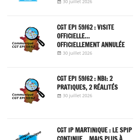
30 juillet 2026
delfabsar
Communiqué
local
CGT EPI 59/62 : VISITE
OFFICIELLE…
OFFICIELLEMENT ANNULÉE
30 juillet 2026
delfabsar
Communiqué
local
CGT EPI 59/62 : NBI: 2
PRATIQUES, 2 RÉALITÉS
30 juillet 2026
delfabsar
Communiqué
local
,
Non classé
CGT IP MARTINIQUE : LE SPIP
CONTINUE… MAIS PLUS À