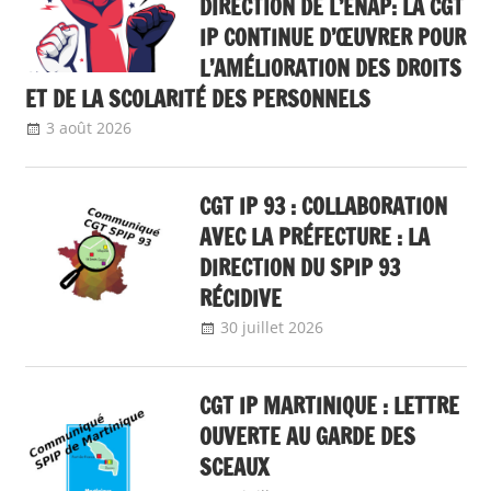
DIRECTION DE L’ENAP: LA CGT
IP CONTINUE D’ŒUVRER POUR
L’AMÉLIORATION DES DROITS
ET DE LA SCOLARITÉ DES PERSONNELS
3 août 2026
delfabsar
A la une
,
Communiqué national
,
ENAP
CGT IP 93 : COLLABORATION
AVEC LA PRÉFECTURE : LA
DIRECTION DU SPIP 93
RÉCIDIVE
30 juillet 2026
delfabsar
Communiqué
local
CGT IP MARTINIQUE : LETTRE
OUVERTE AU GARDE DES
SCEAUX