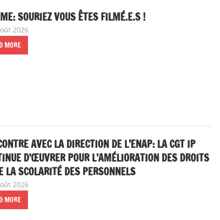
ME: SOURIEZ VOUS ÊTES FILMÉ.E.S !
août 2026
delfabsar
A la une
,
Communiqué national
D MORE
ONTRE AVEC LA DIRECTION DE L’ENAP: LA CGT IP
INUE D’ŒUVRER POUR L’AMÉLIORATION DES DROITS
E LA SCOLARITÉ DES PERSONNELS
août 2026
delfabsar
A la une
,
Communiqué national
,
ENAP
D MORE