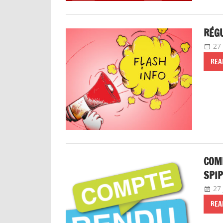
RÉGU
27 
REA
COMP
SPIP
27 
REA