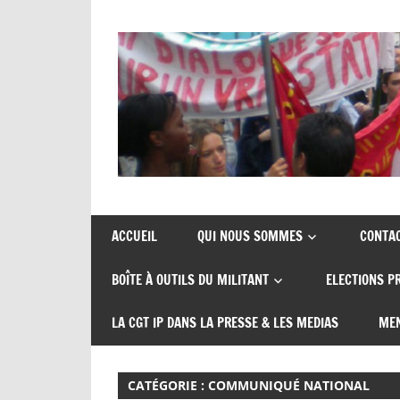
Skip
to
content
Union
CGT
de
insertion
syndicats
ACCUEIL
QUI NOUS SOMMES
CONTA
CGT
probation
BOÎTE À OUTILS DU MILITANT
ELECTIONS P
insertion
probation
LA CGT IP DANS LA PRESSE & LES MEDIAS
MEN
CATÉGORIE :
COMMUNIQUÉ NATIONAL