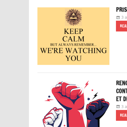
PRIS
3 
REA
RENC
CONT
ET D
3 
REA