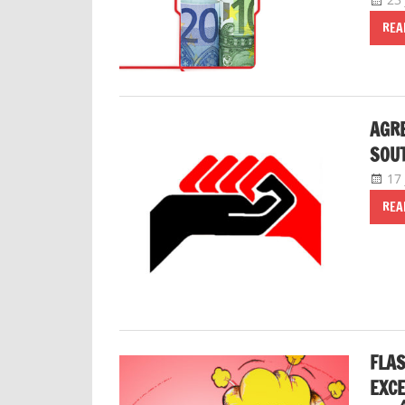
REA
AGRE
SOUT
17 
REA
FLAS
EXCE