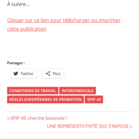
À suivre…
Cliquer sur ce lien pour télécharger ou imprimer
cette publication
Partager :
Twitter
Plus
CONDITIONS DE TRAVAIL
INTERSYNDICALE
RÈGLES EUROPÉENNES DE PROBATION
SPIP 49
Navigation
Previous
SPIP 40 cherche boussole !
Post:
Next
UNE REPRÉSENTATIVITÉ QUI S’IMPOSE
de
Post: