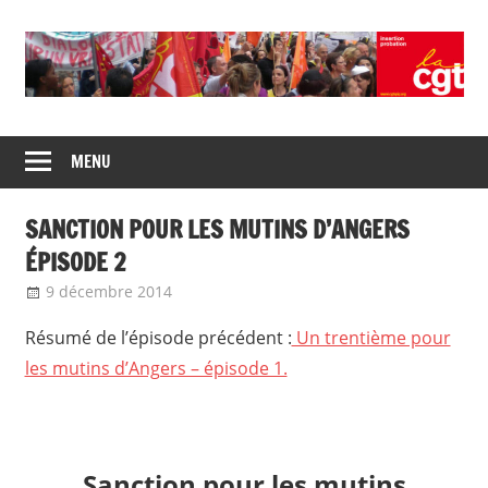
Skip
to
content
Union
CGT
de
MENU
insertion
syndicats
CGT
probation
SANCTION POUR LES MUTINS D’ANGERS
insertion
probation
ÉPISODE 2
9 décembre 2014
delfabsar
Communiqué local
Résumé de l’épisode précédent :
Un trentième pour
les mutins d’Angers – épisode 1.
Sanction pour les mutins