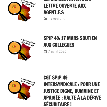
LETTRE OUVERTE AUX
AGENT.E.S
13 mai 2026
delfabsar
Communiqué local
SPIP 49: 17 MARS SOUTIEN
AUX COLLEGUES
7 avril 2026
delfabsar
Communiqué local
CGT SPIP 49 –
INTERSYNDICALE : POUR UNE
JUSTICE DIGNE, HUMAINE ET
APAISÉE : HALTE À LA DÉRIVE
SÉCURITAIRE !