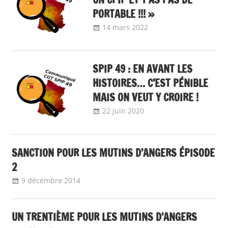
PORTABLE !!! »
14 mars 2022
delfabsar
Communiqué
local
SPIP 49 : EN AVANT LES
HISTOIRES… C’EST PÉNIBLE
MAIS ON VEUT Y CROIRE !
22 juin 2020
delfabsar
Communiqué local
SANCTION POUR LES MUTINS D’ANGERS ÉPISODE
2
9 décembre 2014
delfabsar
Communiqué local
UN TRENTIÈME POUR LES MUTINS D’ANGERS