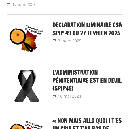
17 juin 2025
delfabsar
Communiqué local
DECLARATION LIMINAIRE CSA
SPIP 49 DU 27 FEVRIER 2025
3 mars 2025
delfabsar
Communiqué local
L’ADMINISTRATION
PÉNITENTIAIRE EST EN DEUIL
(SPIP49)
16 mai 2024
delfabsar
Communiqué local
« NON MAIS ALLO QUOI ! T’ES
UN CPIP ET T’AS PAS DE