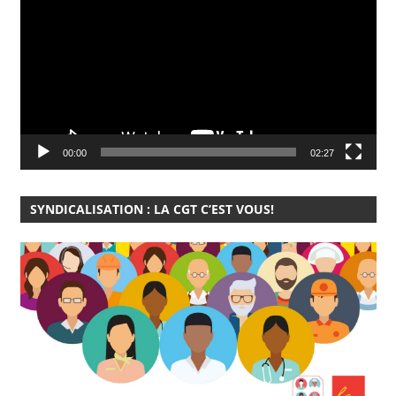
vidéo
00:00
02:27
SYNDICALISATION : LA CGT C’EST VOUS!