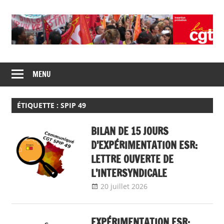
Skip
to
content
Union
CGT
de
MENU
insertion
syndicats
CGT
probation
insertion
ÉTIQUETTE :
SPIP 49
probation
BILAN DE 15 JOURS
D’EXPÉRIMENTATION ESR:
LETTRE OUVERTE DE
L’INTERSYNDICALE
20 juillet 2026
delfabsar
Communiqué
local
EXPÉRIMENTATION ESR: