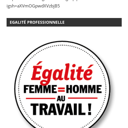
igsh=aXVmOGpwdXVzbjB5
EGALITÉ PROFESSIONNELLE