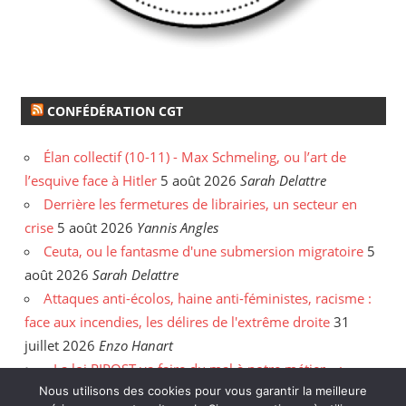
CONFÉDÉRATION CGT
Élan collectif (10-11) - Max Schmeling, ou l’art de
l’esquive face à Hitler
5 août 2026
Sarah Delattre
Derrière les fermetures de librairies, un secteur en
crise
5 août 2026
Yannis Angles
Ceuta, ou le fantasme d'une submersion migratoire
5
août 2026
Sarah Delattre
Attaques anti-écolos, haine anti-féministes, racisme :
face aux incendies, les délires de l'extrême droite
31
juillet 2026
Enzo Hanart
« La loi RIPOST va faire du mal à notre métier » :
Nous utilisons des cookies pour vous garantir la meilleure
entretien avec le policier Anthony Caillé
30 juillet 2026