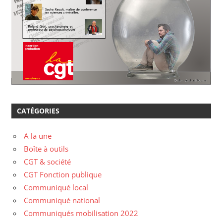
CATÉGORIES
A la une
Boîte à outils
CGT & société
CGT Fonction publique
Communiqué local
Communiqué national
Communiqués mobilisation 2022