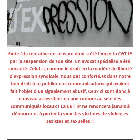
Suite à la tentative de censure dont a été l'objet la CGT IP
par la suspension de son site, un avocat spécialisé a été
consulté. Celui ci, comme le droit en la matière de liberté
d'expression syndicale, nous ont conforté.es dans notre
bon droit à re-publier nos communications qui avaient
fait l'objet d'un signalement abusif. Ceux ci sont donc à
nouveau accessibles en une comme au sein des
communiqués locaux ! La CGT IP ne renoncera jamais à
dénoncer et à porter la voix des victimes de violences
sexistes et sexuelles !!