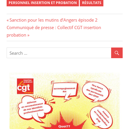
PERSONNEL INSERTION ET PROBATION
RÉSULTATS
Navigation
Previous
Sanction pour les mutins d’Angers épisode 2
Next
Post:
Communiqué de presse : Collectif CGT insertion
de
Post:
probation
l’article